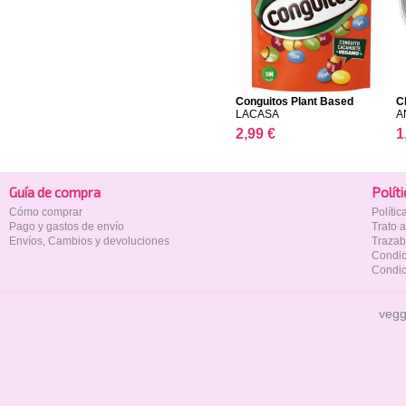
Conguitos Plant Based
C
LACASA
A
2,99 €
1
Guía de compra
Polí­t
Cómo comprar
Políti
Pago y gastos de envío
Trato 
Envíos, Cambios y devoluciones
Trazab
Condic
Condic
vegg