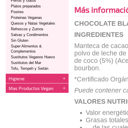
Perros y Gatos
Platos preparados
Más informaci
Postres
Proteinas Veganas
CHOCOLATE BL
Quesos y Natas Vegetales
Refrescos y Zumos
INGREDIENTES
Salsas y Condimentos
Sin Gluten
Manteca de cacao, 
Super Alimentos &
Complementos
polvo de leche de 
Sustitutos Veganos Huevo
de coco (5%) (Acei
Sustitutos del Mar
bourbon.
Tofu, Tempeh y Seitán
Higiene
*Certificado Orgán
Mas Productos Vegan
Puede contener ca
VALORES NUTRI
Valor energéti
Grasas totales
de las cuales