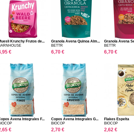
uesli Krunchy Frutos de...
Granola Avena Quinoa Alm...
Granola Avena Sem
BARNHOUSE
BETTR
BETTR
4,95 €
6,70 €
6,70 €
opos Avena Integrales F...
Copos Avena Integrales G...
Flakes Espelta
BIOCOP
BIOCOP
BIOCOP
2,65 €
2,70 €
2,62 €