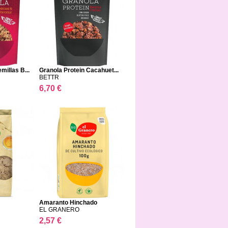
illas B...
Granola Protein Cacahuet...
BETTR
6,70 €
Amaranto Hinchado
EL GRANERO
2,57 €