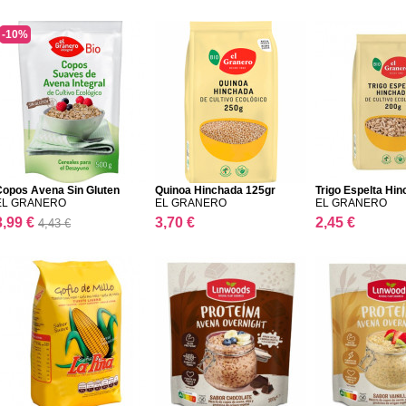
-10%
Copos Avena Sin Gluten
Quinoa Hinchada 125gr
Trigo Espelta Hi
EL GRANERO
EL GRANERO
EL GRANERO
3,99 €
3,70 €
2,45 €
4,43 €