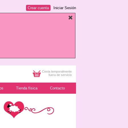
Crear cuenta
Iniciar Sesión
Cesta temporalmente
fuera de servicio
os
Tienda física
Contacto