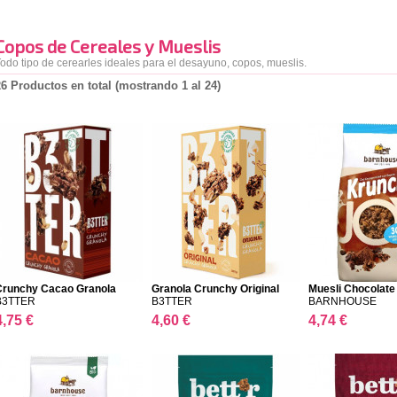
Copos de Cereales y Mueslis
odo tipo de cerearles ideales para el desayuno, copos, mueslis.
26 Productos en total (mostrando 1 al 24)
Crunchy Cacao Granola
Granola Crunchy Original
Muesli Chocolate
KRUNCHY...
B3TTER
B3TTER
BARNHOUSE
4,75 €
4,60 €
4,74 €