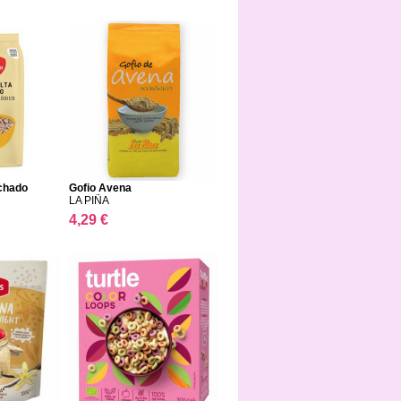
nchado
Gofio Avena
LA PIÑA
4,29 €