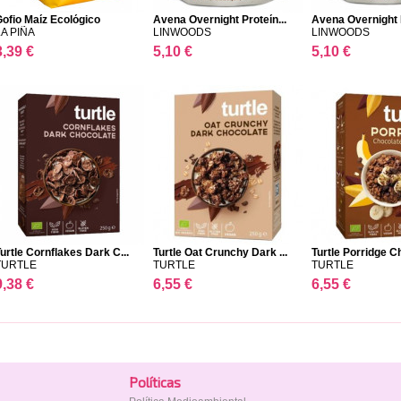
ofio Maíz Ecológico
Avena Overnight Proteín...
Avena Overnight P
LA PIÑA
LINWOODS
LINWOODS
3,39 €
5,10 €
5,10 €
urtle Cornflakes Dark C...
Turtle Oat Crunchy Dark ...
Turtle Porridge Ch
TURTLE
TURTLE
TURTLE
9,38 €
6,55 €
6,55 €
Polí­ticas