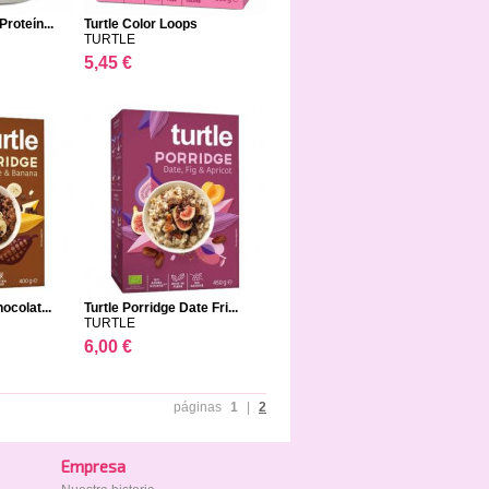
roteín...
Turtle Color Loops
TURTLE
5,45 €
ocolat...
Turtle Porridge Date Fri...
TURTLE
6,00 €
páginas
1
|
2
Empresa