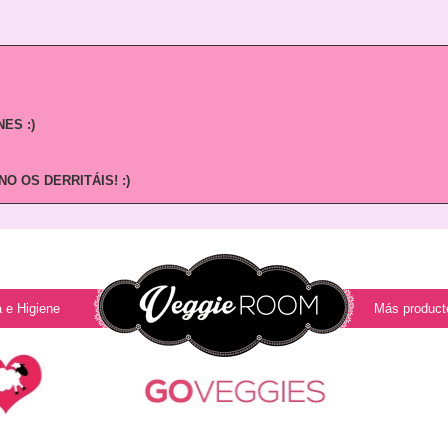
ES :)
O OS DERRITÁIS! :)
 e Higiene
Más product