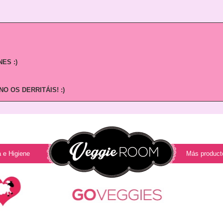
ES :)
O OS DERRITÁIS! :)
 e Higiene
Más product