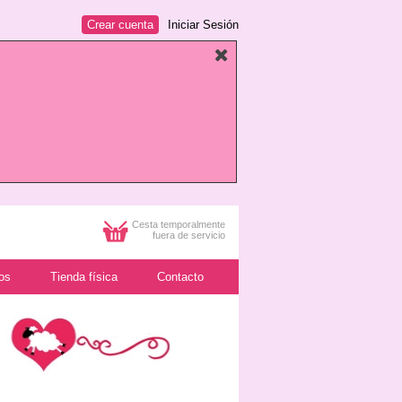
Crear cuenta
Iniciar Sesión
Cesta temporalmente
fuera de servicio
os
Tienda física
Contacto