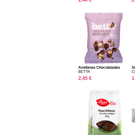
Avellanas Chocolatadas
S
BETTR
C
2,45 €
1