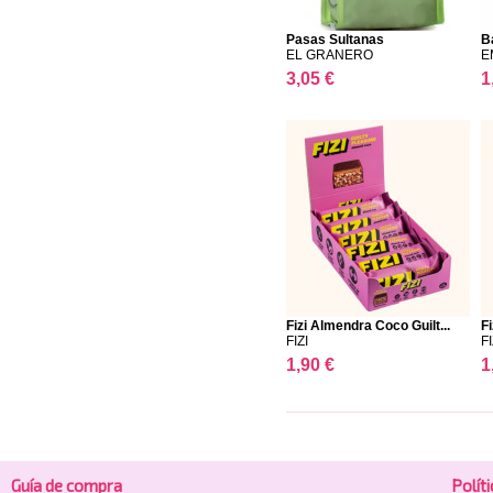
Pasas Sultanas
B
EL GRANERO
E
3,05 €
1
Fizi Almendra Coco Guilt...
F
FIZI
FI
1,90 €
1
Guía de compra
Polí­t