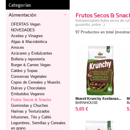
Categorías
Frutos Secos & Snac
Alimentación
Indispensables frutos secos de cu
OFERTAS Vegan
gusanillo, pobre. ;)
NOVEDADES
97 Productos en total (mostran
Aceites y Vinagres
Algas & Macrobiótica
Arroces
Azúcares y Endulzantes
Bolleria y repostería
Burger & Carnes Vegan
Caldos y Sopas
Conservas Vegetales
Copos de Cereales y Mueslis
Dulces y Chocolates
Embutidos Veganos
Muesli Krunchy Avellanas...
M
Frutos Secos & Snacks
BARNHOUSE
B
Gominolas y Chuches
5,65 €
5
Harinas y Texturizados
Infusiones, Tés y Cafés
Legumbres, Semillas y Cereales
en grano