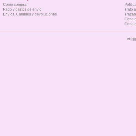
Cómo comprar
Políti
Pago y gastos de envío
Trato 
Envíos, Cambios y devoluciones
Trazab
Condic
Condic
vegg