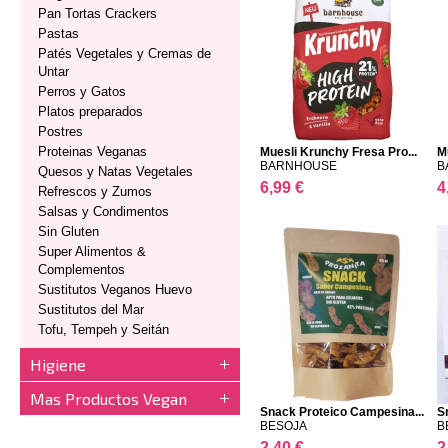
Pan Tortas Crackers
Pastas
Patés Vegetales y Cremas de
Untar
Perros y Gatos
Platos preparados
Postres
Proteinas Veganas
Muesli Krunchy Fresa Pro...
M
BARNHOUSE
B
Quesos y Natas Vegetales
6,99 €
4
Refrescos y Zumos
Salsas y Condimentos
Sin Gluten
Super Alimentos &
Complementos
Sustitutos Veganos Huevo
Sustitutos del Mar
Tofu, Tempeh y Seitán
Higiene
Mas Productos Vegan
Snack Proteico Campesina...
S
BESOJA
B
2,40 €
2