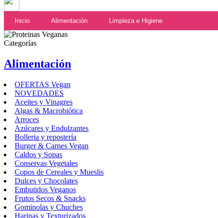
Inicio
Alimentación
Limpieza e Higiene
Categorías
Alimentación
OFERTAS Vegan
NOVEDADES
Aceites y Vinagres
Algas & Macrobiótica
Arroces
Azúcares y Endulzantes
Bolleria y repostería
Burger & Carnes Vegan
Caldos y Sopas
Conservas Vegetales
Copos de Cereales y Mueslis
Dulces y Chocolates
Embutidos Veganos
Frutos Secos & Snacks
Gominolas y Chuches
Harinas y Texturizados