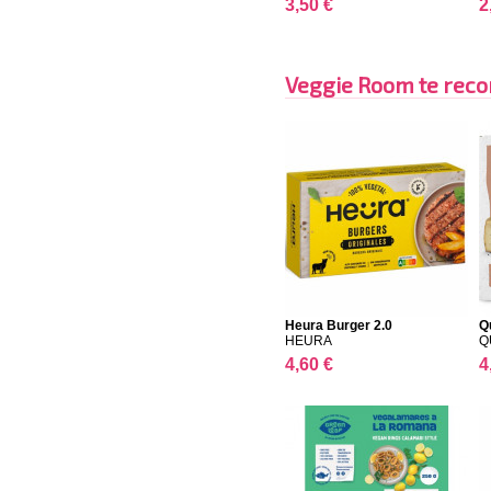
3,50 €
2
Veggie Room te reco
Heura Burger 2.0
Q
HEURA
Q
4,60 €
4