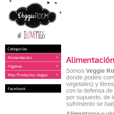
Categorías
Alimentación
Alimentación
Higiene
Somos
Veggie R
Mas Productos Vegan
donde podéis com
vegetales) y libre
Facebook
con la defensa de
por supuesto, de 
sufrimiento se ha
Alimentarse y vi