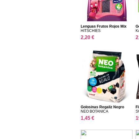
Lenguas Frutos Rojos Mix
G
HITSCHIES
K
2,20 €
2
Golosinas Regaliz Negro
F
NEO BOTANICA
S
1,45 €
1