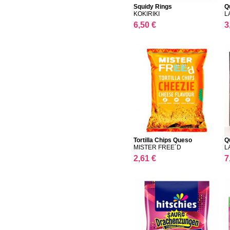
Squidy Rings
Q
KOKIRIKI
L
6,50 €
3
Tortilla Chips Queso
Qu
MISTER FREE´D
L
2,61 €
7