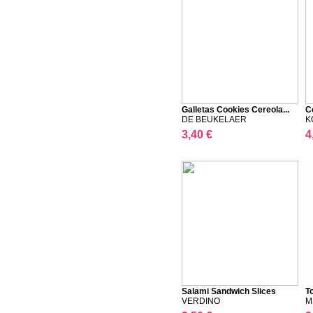
Galletas Cookies Cereola...
C
DE BEUKELAER
K
3,40 €
4
Salami Sandwich Slices
T
VERDINO
M