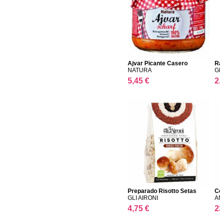
Ajvar Picante Casero
R
NATURA
G
5,45 €
2
Preparado Risotto Setas
C
GLI AIRONI
A
4,75 €
2