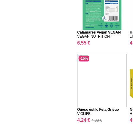
Calamares Vegan VEGAN
H
NU...
VEGAN NUTRITION
L
6,55 €
4
-15%
Queso estilo Feta Griego
N
VIOLIFE
H
4,24 €
4
4,99 €