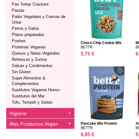
Pan Tortas Crackers
Pastas
Patés Vegetales y Cremas de
Untar
Perros y Gatos
Platos preparados
Postres
Choco Chip Cookie Mix
M
Proteinas Veganas
BETTR
B
Quesos y Natas Vegetales
5,75 €
6
Refrescos y Zumos
Salsas y Condimentos
Sin Gluten
Super Alimentos &
Complementos
Sustitutos Veganos Huevo
Sustitutos del Mar
Tofu, Tempeh y Seitán
Higiene
Mas Productos Vegan
Pancake Mix Protein
A
BETTR
B
6,85 €
5