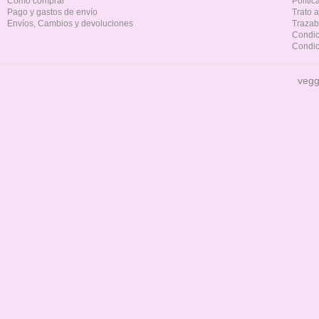
Cómo comprar
Políti
Pago y gastos de envío
Trato 
Envíos, Cambios y devoluciones
Trazab
Condic
Condic
vegg