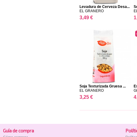
Levadura de Cerveza Desa...
So
EL GRANERO
E
3,49 €
1
Soja Texturizada Gruesa ...
E
EL GRANERO
G
3,25 €
4
Guía de compra
Polí­t