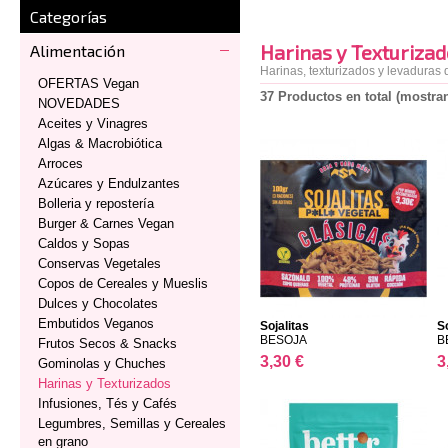
Categorías
Harinas y Texturiza
Alimentación
Harinas, texturizados y levaduras 
OFERTAS Vegan
37 Productos en total (mostran
NOVEDADES
Aceites y Vinagres
Algas & Macrobiótica
Arroces
Azúcares y Endulzantes
Bolleria y repostería
Burger & Carnes Vegan
Caldos y Sopas
Conservas Vegetales
Copos de Cereales y Mueslis
Dulces y Chocolates
Embutidos Veganos
Sojalitas
So
BESOJA
B
Frutos Secos & Snacks
3,30 €
3
Gominolas y Chuches
Harinas y Texturizados
Infusiones, Tés y Cafés
Legumbres, Semillas y Cereales
en grano