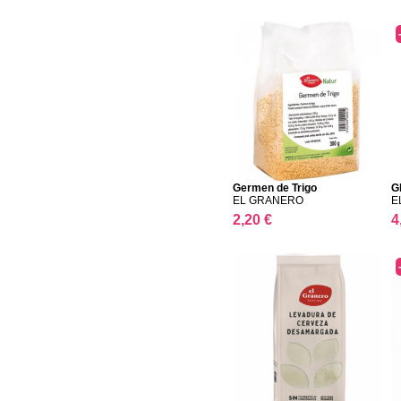
Germen de Trigo
G
EL GRANERO
E
2,20 €
4