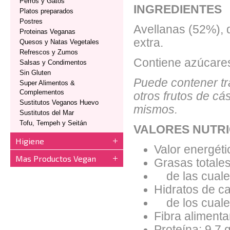
Perros y Gatos
INGREDIENTES
Platos preparados
Postres
Avellanas (52%), d
Proteinas Veganas
extra.
Quesos y Natas Vegetales
Refrescos y Zumos
Contiene azúcares
Salsas y Condimentos
Sin Gluten
Puede contener tr
Super Alimentos &
Complementos
otros frutos de cá
Sustitutos Veganos Huevo
mismos.
Sustitutos del Mar
Tofu, Tempeh y Seitán
VALORES NUTRI
Higiene
Valor energéti
Mas Productos Vegan
Grasas totales
de las cuales
Hidratos de ca
de los cuales
Fibra alimentar
Proteína: 9.7 g