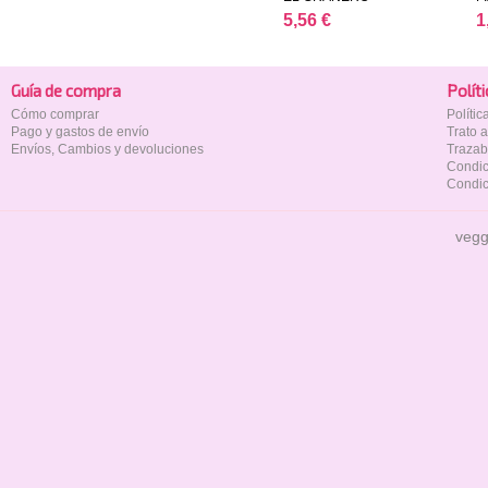
5,56 €
1
Guía de compra
Polí­t
Cómo comprar
Políti
Pago y gastos de envío
Trato 
Envíos, Cambios y devoluciones
Trazab
Condic
Condic
vegg