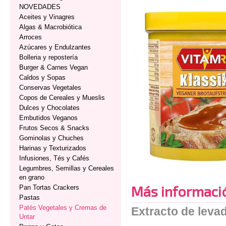
NOVEDADES
Aceites y Vinagres
Algas & Macrobiótica
Arroces
Azúcares y Endulzantes
Bolleria y repostería
Burger & Carnes Vegan
Caldos y Sopas
Conservas Vegetales
Copos de Cereales y Mueslis
Dulces y Chocolates
Embutidos Veganos
Frutos Secos & Snacks
Gominolas y Chuches
Harinas y Texturizados
Infusiones, Tés y Cafés
Legumbres, Semillas y Cereales
en grano
Más informaci
Pan Tortas Crackers
Pastas
Patés Vegetales y Cremas de
Extracto de leva
Untar