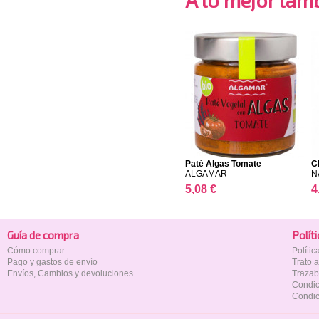
A lo mejor tambi
Paté Algas Tomate
C
ALGAMAR
N
5,08 €
4
Guía de compra
Polí­t
Cómo comprar
Políti
Pago y gastos de envío
Trato 
Envíos, Cambios y devoluciones
Trazab
Condic
Condic