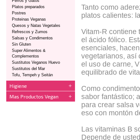
Perros y Gatos
Tanto como aderez
Platos preparados
Postres
platos calientes: l
Proteinas Veganas
Quesos y Natas Vegetales
Vitam-R contiene t
Refrescos y Zumos
Salsas y Condimentos
el ácido fólico. E
Sin Gluten
esenciales, hacen
Super Alimentos &
vegetarianos, así 
Complementos
Sustitutos Veganos Huevo
el uso de carne, 
Sustitutos del Mar
equilibrado de vit
Tofu, Tempeh y Seitán
Higiene
Como condimento,
sabor fantástico;
Mas Productos Vegan
para crear salsa v
eso con montón de
Las vitaminas B s
Depende de usted 