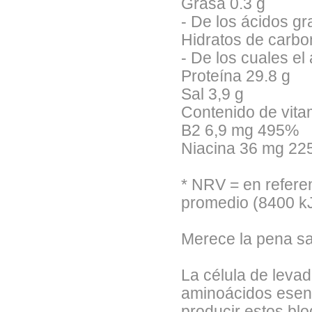
Grasa 0.3 g
- De los ácidos g
Hidratos de carbo
- De los cuales el
Proteína 29.8 g
Sal 3,9 g
Contenido de vit
B2 6,9 mg 495%
Niacina 36 mg 2
* NRV = en referen
promedio (8400 kJ
Merece la pena sa
La célula de leva
aminoácidos esen
producir estos bl