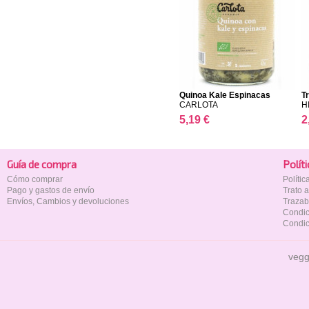
Quinoa Kale Espinacas
T
CARLOTA
H
5,19 €
2
Guía de compra
Polí­t
Cómo comprar
Políti
Pago y gastos de envío
Trato 
Envíos, Cambios y devoluciones
Trazab
Condic
Condic
vegg