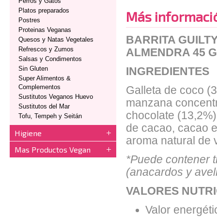
Perros y Gatos
Platos preparados
Más informaci
Postres
Proteinas Veganas
BARRITA GUILT
Quesos y Natas Vegetales
Refrescos y Zumos
ALMENDRA 45 
Salsas y Condimentos
Sin Gluten
INGREDIENTES
Super Alimentos &
Complementos
Galleta de coco (3
Sustitutos Veganos Huevo
manzana concentra
Sustitutos del Mar
chocolate (13,2%)
Tofu, Tempeh y Seitán
de cacao, cacao e
Higiene
aroma natural de v
Mas Productos Vegan
*Puede contener t
(anacardos y avel
VALORES NUTRI
Valor energéti