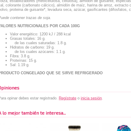
olza, estabilizadores (metilcelulosa, celulosa), almidón de guisante, especia
al, colorante (carbonato cálcico), almidón de maíz, harina de arroz, extracto 
olvo, proteina de guisante*, levadura seca, azúcar, gasificantes (difosfatos, 
Puede contener trazas de soja.
VALORES NUTRICIONALES POR CADA 100G
Valor energético: 1200 kJ / 288 kcal
Grasas totales: 16 g.
de las cuales saturadas: 1.8 g.
Hidratos de carbono: 19 g.
de los cuales azúcares: 1.1 g.
Fibra: 3.8 g.
Proteínas: 15 g.
Sal: 1.19 g.
PRODUCTO CONGELADO QUE SE SIRVE
REFRIGERADO
Opiniones
ara opinar debes estar registrado.
Regístrate
o
inicia sesión
.
A lo mejor también te interesa...