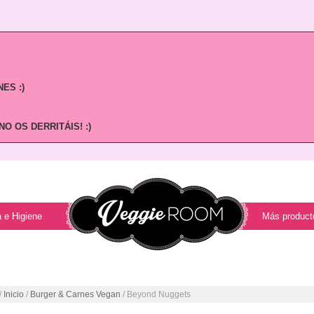
ES :)
O OS DERRITÁIS! :)
 e Higiene
Más product
/
Inicio
/
Burger & Carnes Vegan
/ Beyond Nuggets