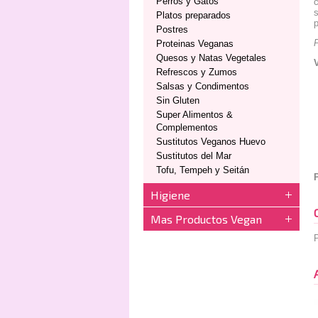
Perros y Gatos
c
s
Platos preparados
p
Postres
Proteinas Veganas
Quesos y Natas Vegetales
Refrescos y Zumos
Salsas y Condimentos
Sin Gluten
Super Alimentos &
Complementos
Sustitutos Veganos Huevo
Sustitutos del Mar
Tofu, Tempeh y Seitán
Higiene
Mas Productos Vegan
P