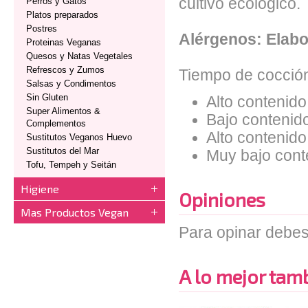
cultivo ecológico.
Perros y Gatos
Platos preparados
Postres
Alérgenos: Elabor
Proteinas Veganas
Quesos y Natas Vegetales
Refrescos y Zumos
Tiempo de cocción
Salsas y Condimentos
Sin Gluten
Alto contenido
Super Alimentos &
Bajo contenid
Complementos
Alto contenido 
Sustitutos Veganos Huevo
Sustitutos del Mar
Muy bajo cont
Tofu, Tempeh y Seitán
Higiene
Opiniones
Mas Productos Vegan
Para opinar debes
A lo mejor tambi