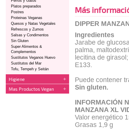
Perros y Gatos
Platos preparados
Más informaci
Postres
Proteinas Veganas
DIPPER MANZAN
Quesos y Natas Vegetales
Refrescos y Zumos
Ingredientes
Salsas y Condimentos
Sin Gluten
Jarabe de glucosa,
Super Alimentos &
palma, maltodextr
Complementos
lecitina de giraso
Sustitutos Veganos Huevo
Sustitutos del Mar
E133.
Tofu, Tempeh y Seitán
Higiene
Puede contener tr
Sin gluten.
Mas Productos Vegan
INFORMACIÓN N
MANZANA XL VI
Valor energético 
Grasas 1,9 g