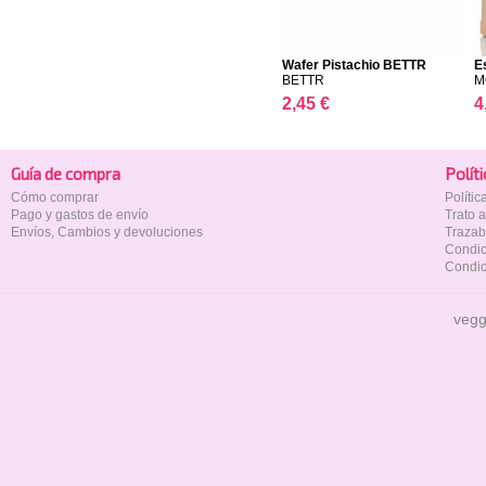
Wafer Pistachio BETTR
E
A
BETTR
M
2,45 €
4
Guía de compra
Polí­t
Cómo comprar
Políti
Pago y gastos de envío
Trato 
Envíos, Cambios y devoluciones
Trazab
Condic
Condic
vegg