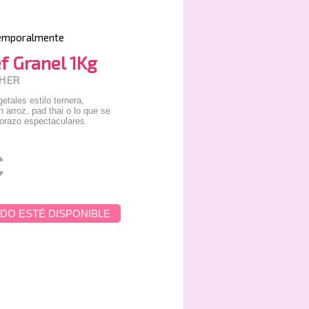
emporalmente
f Granel 1Kg
CHER
etales estilo ternera,
 arroz, pad thai o lo que se
borazo espectaculares.
€
DO ESTÉ DISPONIBLE