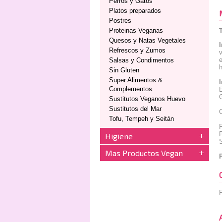
Perros y Gatos
Platos preparados
Postres
Proteinas Veganas
Quesos y Natas Vegetales
Refrescos y Zumos
v
e
Salsas y Condimentos
h
Sin Gluten
Super Alimentos &
Complementos
Sustitutos Veganos Huevo
Sustitutos del Mar
C
Tofu, Tempeh y Seitán
F
P
Higiene
S
Mas Productos Vegan
P