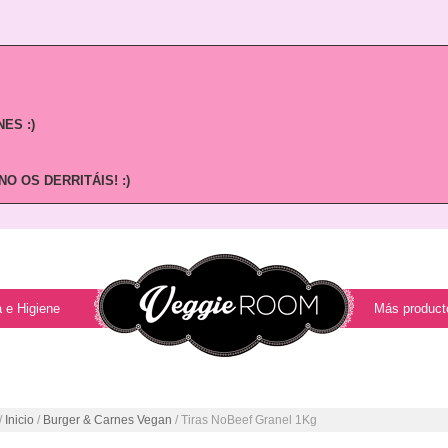
ES :)
O OS DERRITÁIS! :)
 e Higiene
Más product
/
Inicio
/
Burger & Carnes Vegan
/ Tiras NoBeef Granel 1Kg