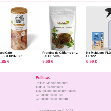
ced Café
Proteina de Cáñamo en ...
Kit Multiusos FL
ABBOT KINNEY´S
SALUD VIVA
FLOPP
1,85 €
9,60 €
6,99 €
Polí­ticas
Política Medioambiental
Trato a los animales
Trazabilidad de los productos
Condiciones de uso
Condiciones de compra
veggieroom.es © 2026