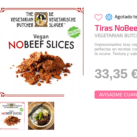
Agotado t
Tiras NoBee
VEGETARIAN BUT
Impresionantes tiras veg
perfectas en recetas con
te ocurra. Textura y sa
33,35 
AVISADME CUAN