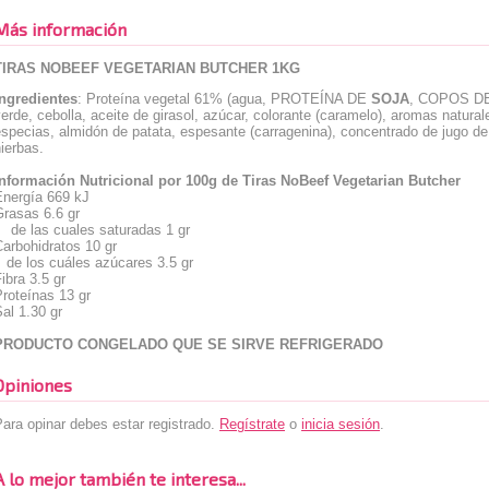
Más información
TIRAS NOBEEF VEGETARIAN BUTCHER 1KG
Ingredientes
: Proteína vegetal 61% (agua, PROTEÍNA DE
SOJA
, COPOS D
erde, cebolla, aceite de girasol, azúcar, colorante (caramelo), aromas naturale
specias, almidón de patata, espesante (carragenina), concentrado de jugo de z
ierbas.
Información Nutricional por 100g de Tiras NoBeef Vegetarian Butcher
Energía 669 kJ
Grasas 6.6 gr
de las cuales saturadas 1 gr
arbohidratos 10 gr
de los cuáles azúcares 3.5 gr
ibra 3.5 gr
roteínas 13 gr
al 1.30 gr
PRODUCTO CONGELADO QUE SE SIRVE REFRIGERADO
Opiniones
ara opinar debes estar registrado.
Regístrate
o
inicia sesión
.
A lo mejor también te interesa...