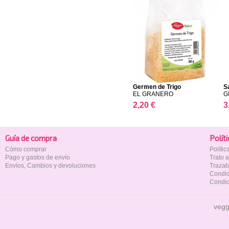
Germen de Trigo
S
EL GRANERO
G
2,20 €
3
Guía de compra
Polí­t
Cómo comprar
Políti
Pago y gastos de envío
Trato 
Envíos, Cambios y devoluciones
Trazab
Condic
Condic
vegg