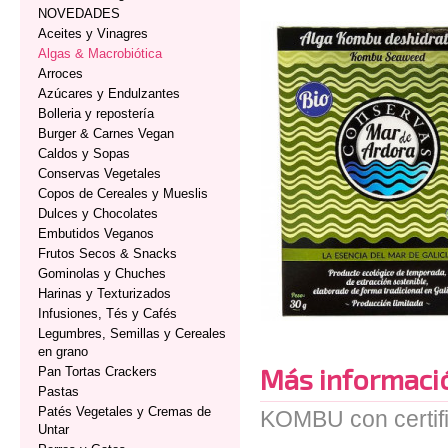
NOVEDADES
Aceites y Vinagres
Algas & Macrobiótica
Arroces
Azúcares y Endulzantes
Bolleria y repostería
Burger & Carnes Vegan
Caldos y Sopas
Conservas Vegetales
Copos de Cereales y Mueslis
Dulces y Chocolates
Embutidos Veganos
Frutos Secos & Snacks
Gominolas y Chuches
Harinas y Texturizados
Infusiones, Tés y Cafés
Legumbres, Semillas y Cereales
en grano
Más informaci
Pan Tortas Crackers
Pastas
Patés Vegetales y Cremas de
KOMBU con certifi
Untar