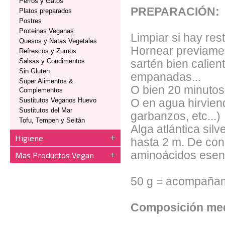
Perros y Gatos
PREPARACIÓN:
Platos preparados
Postres
Proteinas Veganas
Limpiar si hay re
Quesos y Natas Vegetales
Hornear previamen
Refrescos y Zumos
Salsas y Condimentos
sartén bien calient
Sin Gluten
empanadas...
Super Alimentos &
O bien 20 minutos 
Complementos
Sustitutos Veganos Huevo
O en agua hirviend
Sustitutos del Mar
garbanzos, etc...)
Tofu, Tempeh y Seitán
Alga atlántica sil
Higiene
hasta 2 m. De con
aminoácidos esenci
Mas Productos Vegan
50 g = acompañam
Composición med