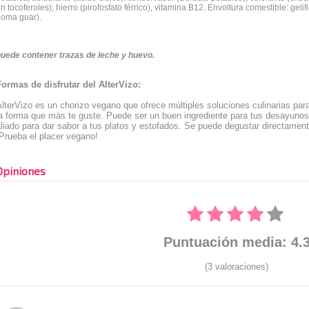
n tocoferoles), hierro (pirofosfato férrico), vitamina B12. Envoltura comestible: gel
goma guar).
uede contener trazas de leche y huevo.
Formas de disfrutar del AlterVizo:
lterVizo es un chorizo vegano que ofrece múltiples soluciones culinarias pa
la forma que más te guste. Puede ser un buen ingrediente para tus desayunos
liado para dar sabor a tus platos y estofados. Se puede degustar directament
Prueba el placer vegano!
Opiniones
Puntuación media: 4.
(3 valoraciones)
Rated: 4 stars