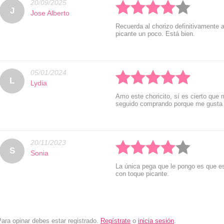
20/09/2025
J
Jose Alberto
Recuerda al chorizo definitivamente
picante un poco. Está bien.
05/01/2024
Rated: 5 stars
L
Lydia
Amo este choricito, sí es cierto que
seguido comprando porque me gusta
20/11/2023
Rated: 4 stars
S
Sonia
La única pega que le pongo es que e
con toque picante.
ara opinar debes estar registrado.
Regístrate
o
inicia sesión
.