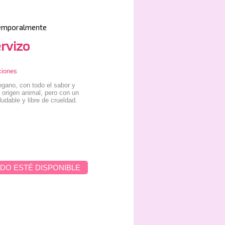
emporalmente
ervizo
ciones
ano, con todo el sabor y
e origen animal, pero con un
ludable y libre de crueldad.
DO ESTÉ DISPONIBLE