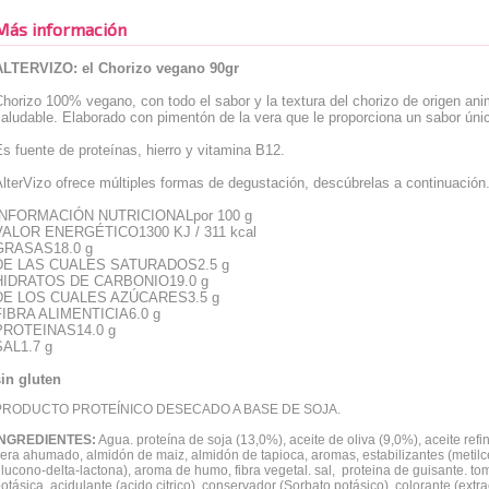
Más información
ALTERVIZO: el Chorizo vegano 90gr
horizo 100% vegano, con todo el sabor y la textura del chorizo de origen anim
aludable. Elaborado con pimentón de la vera que le proporciona un sabor únic
s fuente de proteínas, hierro y vitamina B12.
lterVizo ofrece múltiples formas de degustación, descúbrelas a continuación
INFORMACIÓN NUTRICIONALpor 100 g
VALOR ENERGÉTICO1300 KJ / 311 kcal
GRASAS18.0 g
DE LAS CUALES SATURADOS2.5 g
HIDRATOS DE CARBONIO19.0 g
DE LOS CUALES AZÚCARES3.5 g
FIBRA ALIMENTICIA6.0 g
PROTEINAS14.0 g
SAL1.7 g
sin gluten
PRODUCTO PROTEÍNICO DESECADO A BASE DE SOJA.
INGREDIENTES:
Agua. proteína de soja (13,0%), aceite de oliva (9,0%), aceite refi
era ahumado, almidón de maiz, almidón de tapioca, aromas, estabilizantes (metil
lucono-delta-lactona), aroma de humo, fibra vegetal. sal, proteina de guisante. toma
otásica, acidulante (acido citrico). conservador (Sorbato potásico), colorante (extr