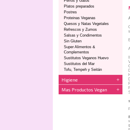
Perros y Gatos
Platos preparados
Postres
Proteinas Veganas
Quesos y Natas Vegetales
C
Refrescos y Zumos
s
Salsas y Condimentos
E
Sin Gluten
Super Alimentos &
A
Complementos
Sustitutos Veganos Huevo
Sustitutos del Mar
Tofu, Tempeh y Seitán
Higiene
Mas Productos Vegan
v
g
p