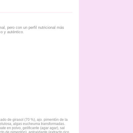
al, pero con un perfil nutricional más
o y auténtico.
.
nado de girasol (70 %), ajo. pimentón de la
celulosa, algas eucheuma transformadas.
te en polvo, gelificante (agar agar), sal
acto de pimentón), antoxidante (extracto rico