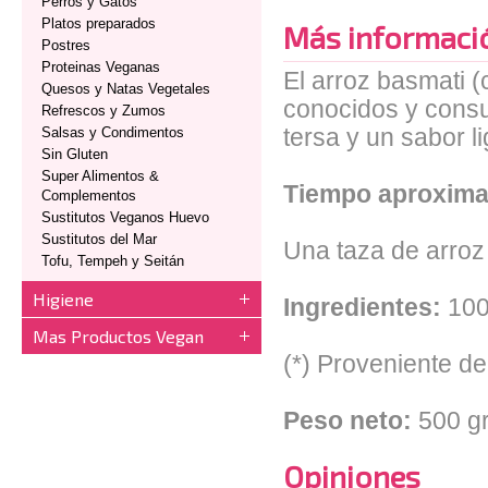
Perros y Gatos
Platos preparados
Más informaci
Postres
Proteinas Veganas
El arroz basmati (
Quesos y Natas Vegetales
conocidos y consu
Refrescos y Zumos
Salsas y Condimentos
tersa y un sabor l
Sin Gluten
Super Alimentos &
Tiempo aproxima
Complementos
Sustitutos Veganos Huevo
Sustitutos del Mar
Una taza de arroz 
Tofu, Tempeh y Seitán
Higiene
Ingredientes:
100
Mas Productos Vegan
(*) Proveniente del
Peso neto:
500 gr
Opiniones