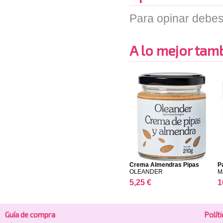
Para opinar debes
A lo mejor tambi
Crema Almendras Pipas
P
OLEANDER
M
5,25 €
1
Guía de compra
Polí­t