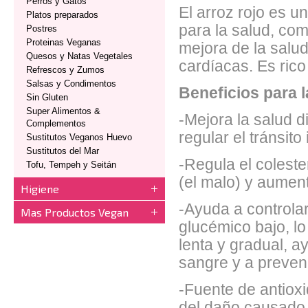
Perros y Gatos
El arroz rojo es u
Platos preparados
para la salud, com
Postres
Proteinas Veganas
mejora de la salu
Quesos y Natas Vegetales
cardíacas. Es rico
Refrescos y Zumos
Salsas y Condimentos
Beneficios para l
Sin Gluten
Super Alimentos &
-Mejora la salud d
Complementos
regular el tránsito
Sustitutos Veganos Huevo
Sustitutos del Mar
-Regula el coleste
Tofu, Tempeh y Seitán
(el malo) y aument
Higiene
-Ayuda a controlar
Mas Productos Vegan
glucémico bajo, lo
lenta y gradual, a
sangre y a preveni
-Fuente de antioxi
del daño causado p