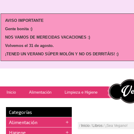
AVISO IMPORTANTE
Gente bonita :)
NOS VAMOS DE MERECIDAS VACACIONES :)
Volvemos
el 31 de agosto.
¡TENED UN VERANO SÚPER MOLÓN Y NO OS DERRITÁIS! :)
Inicio
Alimentación
Limpieza e Higiene
Categorías
Alimentación
/
Inicio
/
Libros
/ ¡Sea Vegano!
Higiene