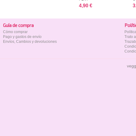
4,90 €
3
Guía de compra
Polí­t
Cómo comprar
Políti
Pago y gastos de envío
Trato 
Envíos, Cambios y devoluciones
Trazab
Condic
Condic
vegg