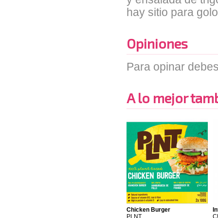
hay sitio para go
Opiniones
Para opinar debes
A lo mejor tambi
Chicken Burger
I
PLNT
C