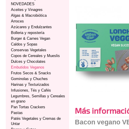
NOVEDADES
Aceites y Vinagres
Algas & Macrobiótica
Arroces
Azúcares y Endulzantes
Bolleria y repostería
Burger & Carnes Vegan
Caldos y Sopas
Conservas Vegetales
Copos de Cereales y Mueslis
Dulces y Chocolates
Embutidos Veganos
Frutos Secos & Snacks
Gominolas y Chuches
Harinas y Texturizados
Infusiones, Tés y Cafés
Legumbres, Semillas y Cereales
en grano
Pan Tortas Crackers
Más informaci
Pastas
Patés Vegetales y Cremas de
Bacon vegano V
Untar