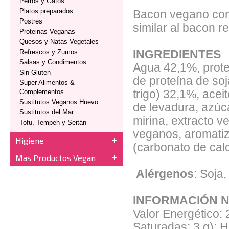
Perros y Gatos
Platos preparados
Bacon vegano con 
Postres
similar al bacon re
Proteinas Veganas
Quesos y Natas Vegetales
Refrescos y Zumos
INGREDIENTES
Salsas y Condimentos
Agua 42,1%, prote
Sin Gluten
de proteína de soj
Super Alimentos &
Complementos
trigo) 32,1%, acei
Sustitutos Veganos Huevo
de levadura, azúca
Sustitutos del Mar
mirina, extracto v
Tofu, Tempeh y Seitán
veganos, aromatiz
Higiene
(carbonato de calci
Mas Productos Vegan
Alérgenos
: Soja,
INFORMACIÓN N
Valor Energético: 
Saturadas: 3 g); H