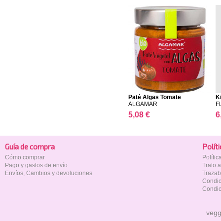
Paté Algas Tomate
K
ALGAMAR
F
5,08 €
6
Guía de compra
Polí­t
Cómo comprar
Políti
Pago y gastos de envío
Trato 
Envíos, Cambios y devoluciones
Trazab
Condic
Condic
vegg