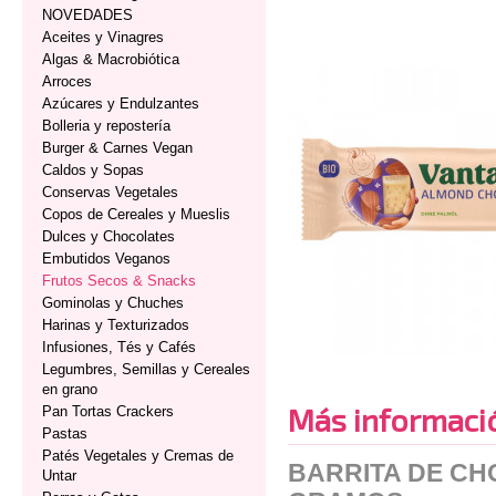
NOVEDADES
Aceites y Vinagres
Algas & Macrobiótica
Arroces
Azúcares y Endulzantes
Bolleria y repostería
Burger & Carnes Vegan
Caldos y Sopas
Conservas Vegetales
Copos de Cereales y Mueslis
Dulces y Chocolates
Embutidos Veganos
Frutos Secos & Snacks
Gominolas y Chuches
Harinas y Texturizados
Infusiones, Tés y Cafés
Legumbres, Semillas y Cereales
en grano
Más informaci
Pan Tortas Crackers
Pastas
Patés Vegetales y Cremas de
BARRITA DE C
Untar