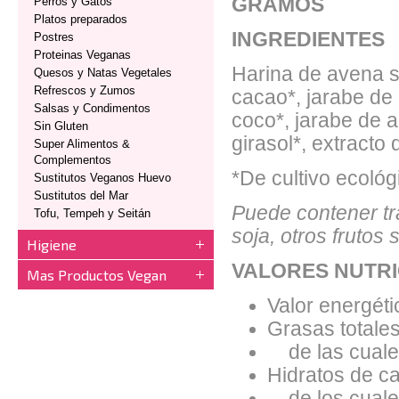
GRAMOS
Perros y Gatos
Platos preparados
INGREDIENTES
Postres
Proteinas Veganas
Harina de avena s
Quesos y Natas Vegetales
Refrescos y Zumos
cacao*, jarabe de
Salsas y Condimentos
coco*, jarabe de a
Sin Gluten
girasol*, extracto d
Super Alimentos &
Complementos
*De cultivo ecológ
Sustitutos Veganos Huevo
Sustitutos del Mar
Puede contener tra
Tofu, Tempeh y Seitán
soja, otros frutos
Higiene
VALORES NUTRI
Mas Productos Vegan
Valor energéti
Grasas totales
de las cuales
Hidratos de ca
de los cuales