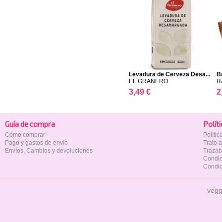
Levadura de Cerveza Desa...
B
EL GRANERO
R
3,49 €
2
Guía de compra
Polí­t
Cómo comprar
Políti
Pago y gastos de envío
Trato 
Envíos, Cambios y devoluciones
Trazab
Condic
Condic
vegg