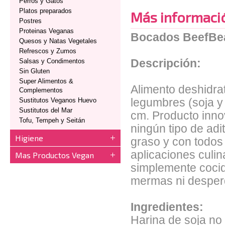
Perros y Gatos
Platos preparados
Más informaci
Postres
Proteinas Veganas
Bocados BeefB
Quesos y Natas Vegetales
Refrescos y Zumos
Salsas y Condimentos
Descripción:
Sin Gluten
Super Alimentos &
Alimento deshidra
Complementos
Sustitutos Veganos Huevo
legumbres (soja y 
Sustitutos del Mar
cm. Producto innov
Tofu, Tempeh y Seitán
ningún tipo de adit
Higiene
graso y con todos 
aplicaciones culin
Mas Productos Vegan
simplemente cocid
mermas ni desperd
Ingredientes:
Harina de soja n