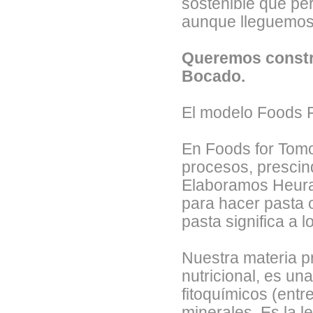
sostenible que per
aunque lleguemos 
Queremos constru
Bocado.
El modelo Foods 
En Foods for Tomo
procesos, prescind
Elaboramos Heura 
para hacer pasta o
pasta significa a l
Nuestra materia p
nutricional, es un
fitoquímicos (entr
minerales. Es la l