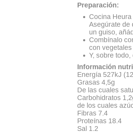
Preparación:
Cocina Heura 
Asegúrate de 
un guiso, añád
Combínalo con
con vegetales 
Y, sobre todo,
Información nutr
Energía 527kJ (1
Grasas 4,5g
De las cuales sat
Carbohidratos 1,2
de los cuales azú
Fibras 7.4
Proteínas 18.4
Sal 1.2