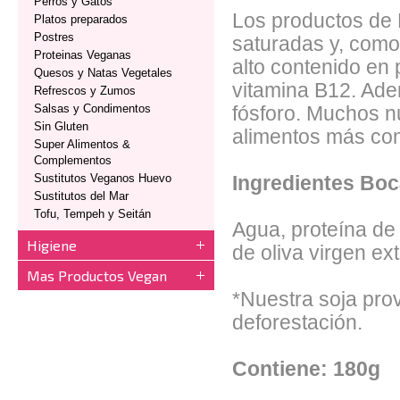
Perros y Gatos
Los productos de 
Platos preparados
Postres
saturadas y, como
Proteinas Veganas
alto contenido en p
Quesos y Natas Vegetales
vitamina B12. Ade
Refrescos y Zumos
Salsas y Condimentos
fósforo. Muchos nu
Sin Gluten
alimentos más co
Super Alimentos &
Complementos
Sustitutos Veganos Huevo
Ingredientes Bo
Sustitutos del Mar
Tofu, Tempeh y Seitán
Agua, proteína de
Higiene
de oliva virgen ex
Mas Productos Vegan
*Nuestra soja prov
deforestación.
Contiene: 180g