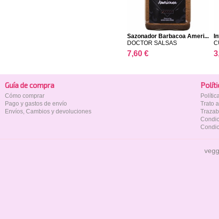
Sazonador Barbacoa Ameri...
In
DOCTOR SALSAS
C
7,60 €
3
Guía de compra
Polí­t
Cómo comprar
Políti
Pago y gastos de envío
Trato 
Envíos, Cambios y devoluciones
Trazab
Condic
Condic
vegg