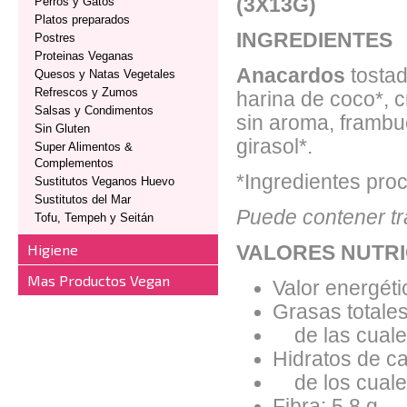
(3X13G)
Perros y Gatos
Platos preparados
INGREDIENTES
Postres
Proteinas Veganas
Anacardos
tosta
Quesos y Natas Vegetales
Refrescos y Zumos
harina de coco*, c
Salsas y Condimentos
sin aroma, frambue
Sin Gluten
girasol*.
Super Alimentos &
Complementos
*Ingredientes proc
Sustitutos Veganos Huevo
Sustitutos del Mar
Puede contener tra
Tofu, Tempeh y Seitán
Higiene
VALORES NUTRI
Mas Productos Vegan
Valor energéti
Grasas totales
de las cuales
Hidratos de ca
de los cuales
Fibra: 5.8 g.