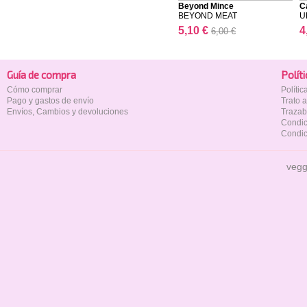
Beyond Mince
C
BEYOND MEAT
U
5,10 €
4
6,00 €
Guía de compra
Polí­t
Cómo comprar
Políti
Pago y gastos de envío
Trato 
Envíos, Cambios y devoluciones
Trazab
Condic
Condic
vegg