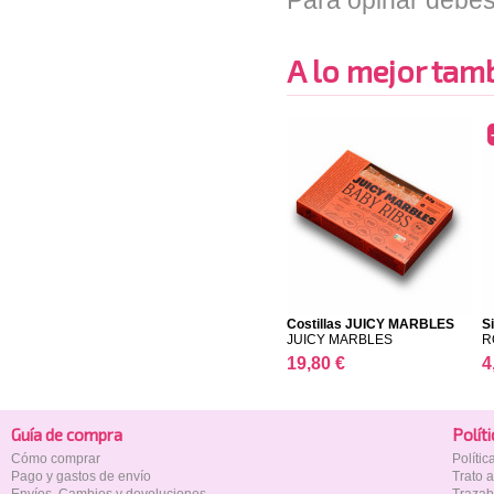
Para opinar debes
A lo mejor tambi
Costillas JUICY MARBLES
S
JUICY MARBLES
R
19,80 €
4
Guía de compra
Polí­t
Cómo comprar
Políti
Pago y gastos de envío
Trato 