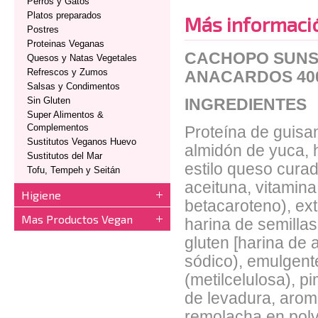
Perros y Gatos
Platos preparados
Más informaci
Postres
Proteinas Veganas
CACHOPO SUNS
Quesos y Natas Vegetales
Refrescos y Zumos
ANACARDOS 40
Salsas y Condimentos
Sin Gluten
INGREDIENTES
Super Alimentos &
Complementos
Proteína de guisan
Sustitutos Veganos Huevo
almidón de yuca, h
Sustitutos del Mar
estilo queso cura
Tofu, Tempeh y Seitán
aceituna, vitamina
Higiene
betacaroteno), ext
Mas Productos Vegan
harina de semillas 
gluten [harina de 
sódico), emulgente
(metilcelulosa), p
de levadura, arom
remolacha en polv