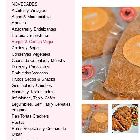
NOVEDADES
Aceites y Vinagres
Algas & Macrobiótica
Arroces
Azúcares y Endulzantes
Bolleria y repostería
Burger & Carnes Vegan
Caldos y Sopas
Conservas Vegetales
Copos de Cereales y Mueslis
Dulces y Chocolates
Embutidos Veganos
Frutos Secos & Snacks
Gominolas y Chuches
Harinas y Texturizados
Infusiones, Tés y Cafés
Legumbres, Semillas y Cereales
en grano
Pan Tortas Crackers
Pastas
Patés Vegetales y Cremas de
Untar