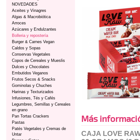
NOVEDADES
Aceites y Vinagres
Algas & Macrobiótica
Arroces
Azúcares y Endulzantes
Bolleria y repostería
Burger & Carnes Vegan
Caldos y Sopas
Conservas Vegetales
Copos de Cereales y Mueslis
Dulces y Chocolates
Embutidos Veganos
Frutos Secos & Snacks
Gominolas y Chuches
Harinas y Texturizados
Infusiones, Tés y Cafés
Legumbres, Semillas y Cereales
en grano
Más informaci
Pan Tortas Crackers
Pastas
Patés Vegetales y Cremas de
CAJA LOVE RAW
Untar