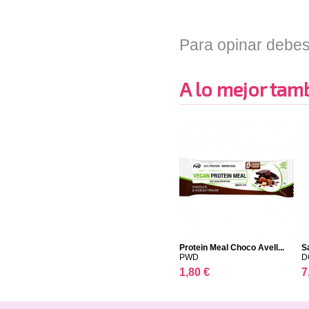
Para opinar debes
A lo mejor tambi
Protein Meal Choco Avell...
Sa
PWD
D
1,80 €
7