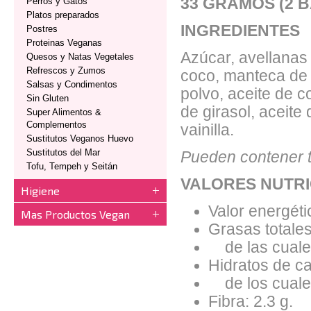
33 GRAMOS (2 
Perros y Gatos
Platos preparados
INGREDIENTES
Postres
Proteinas Veganas
Azúcar, avellanas 
Quesos y Natas Vegetales
Refrescos y Zumos
coco, manteca de 
Salsas y Condimentos
polvo, aceite de c
Sin Gluten
de girasol, aceite 
Super Alimentos &
Complementos
vainilla.
Sustitutos Veganos Huevo
Sustitutos del Mar
Pueden contener t
Tofu, Tempeh y Seitán
VALORES NUTRI
Higiene
Valor energéti
Mas Productos Vegan
Grasas totales
de las cuales
Hidratos de ca
de los cuales
Fibra: 2.3 g.