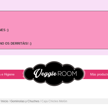
ES :)
O OS DERRITÁIS! :)
 e Higiene
Más product
/
Inicio
/
Gominolas y Chuches
/ Caja Chicles Melón