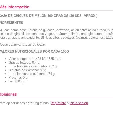
Más información
CAJA DE CHICLES DE MELÓN 160 GRAMOS (30 UDS. APROX.)
INGREDIENTES
zúcar, goma base, jarabe de glucosa, dextrosa, acidulante: ácido cítrico, hu
ecitina de girasol, concentrado vegetal: cártamo, limón, antiaglomerante: fosf
era carnauba, antioxidante: BHT, aceites vegetales (palma), colorantes: E13
Puede contener trazas de leche.
VALORES NUTRICIONALES POR CADA 100G
Valor energético: 1423 kJ / 335 kcal
Grasas totales: 0.4 g.
de las cuales saturadas: 0.2 g.
Hidratos de carbono: 83 g.
de los cuales azúcares: 74 g.
Proteína: 0 g.
Sal: 0.04 g.
Opiniones
ara opinar debes estar registrado.
Regístrate
o
inicia sesión
.