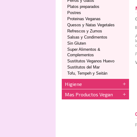
Perros y Gatos
Platos preparados
Postres
Proteinas Veganas
Quesos y Natas Vegetales
Refrescos y Zumos
A
Salsas y Condimentos
l
Sin Gluten
c
Super Alimentos &
Complementos
Sustitutos Veganos Huevo
Sustitutos del Mar
Tofu, Tempeh y Seitán
Higiene
Mas Productos Vegan
P