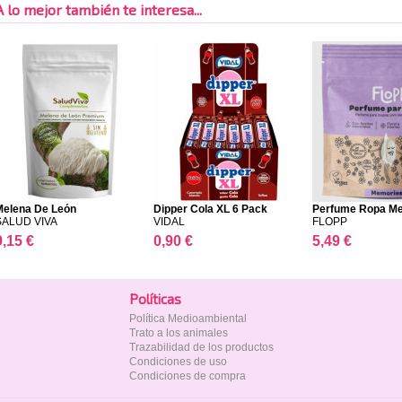
A lo mejor también te interesa...
Melena De León
Dipper Cola XL 6 Pack
Perfume Ropa M
FL...
SALUD VIVA
VIDAL
FLOPP
9,15 €
0,90 €
5,49 €
Polí­ticas
Política Medioambiental
Trato a los animales
Trazabilidad de los productos
Condiciones de uso
Condiciones de compra