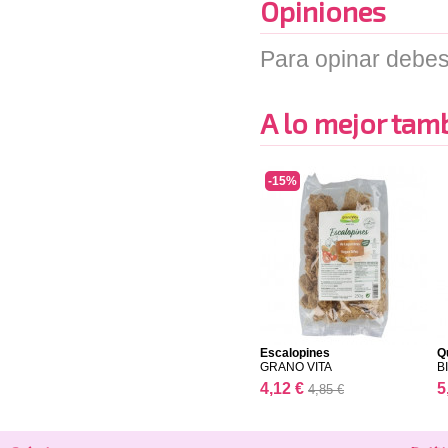
Opiniones
Para opinar debes
A lo mejor tambi
-15%
Escalopines
Q
GRANO VITA
B
4,12 €
5
4,85 €