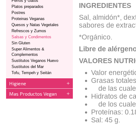
Perros y Gatos
INGREDIENTES
Platos preparados
Postres
Sal, almidón*, dex
Proteinas Veganas
sabores de extrac
Quesos y Natas Vegetales
Refrescos y Zumos
*Orgánico.
Salsas y Condimentos
Sin Gluten
Libre de alérgeno
Super Alimentos &
Complementos
VALORES NUTRI
Sustitutos Veganos Huevo
Sustitutos del Mar
Valor energéti
Tofu, Tempeh y Seitán
Grasas totales
Higiene
de las cuales
Mas Productos Vegan
Hidratos de ca
de los cuales
Proteínas: 0.1
Sal: 45 g.