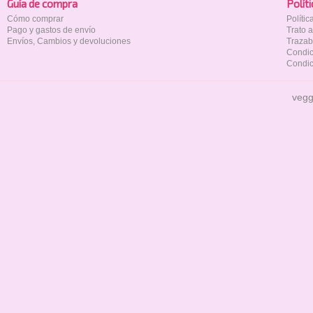
Guía de compra
Polí­t
Cómo comprar
Políti
Pago y gastos de envío
Trato 
Envíos, Cambios y devoluciones
Trazab
Condic
Condic
vegg