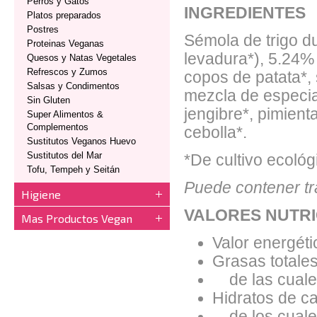
Perros y Gatos
INGREDIENTES
Platos preparados
Postres
Sémola de trigo du
Proteinas Veganas
levadura*), 5.24% 
Quesos y Natas Vegetales
Refrescos y Zumos
copos de patata*,
Salsas y Condimentos
mezcla de especia
Sin Gluten
jengibre*, pimienta
Super Alimentos &
Complementos
cebolla*.
Sustitutos Veganos Huevo
Sustitutos del Mar
*De cultivo ecológ
Tofu, Tempeh y Seitán
Puede contener tr
Higiene
VALORES NUTRI
Mas Productos Vegan
Valor energéti
Grasas totales
de las cuales
Hidratos de ca
de los cuales