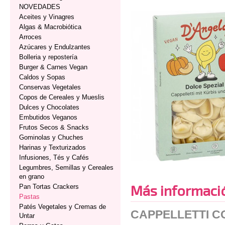
NOVEDADES
Aceites y Vinagres
Algas & Macrobiótica
Arroces
Azúcares y Endulzantes
Bolleria y repostería
Burger & Carnes Vegan
Caldos y Sopas
Conservas Vegetales
Copos de Cereales y Mueslis
Dulces y Chocolates
Embutidos Veganos
Frutos Secos & Snacks
Gominolas y Chuches
Harinas y Texturizados
Infusiones, Tés y Cafés
Legumbres, Semillas y Cereales
en grano
Más informaci
Pan Tortas Crackers
Pastas
Patés Vegetales y Cremas de
CAPPELLETTI C
Untar