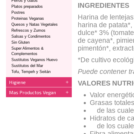
Perros y Gatos
INGREDIENTES
Platos preparados
Postres
Harina de lentejas
Proteinas Veganas
harina de patata*,
Quesos y Natas Vegetales
Refrescos y Zumos
dulce* 3% (tomate*,
Salsas y Condimentos
de cayena*, pimien
Sin Gluten
pimentón*, extract
Super Alimentos &
Complementos
*De cultivo ecológ
Sustitutos Veganos Huevo
Sustitutos del Mar
Puede contener tr
Tofu, Tempeh y Seitán
Higiene
VALORES NUTRI
Mas Productos Vegan
Valor energéti
Grasas totales
de las cuales
Hidratos de ca
de los cuales
Fibra alimentar