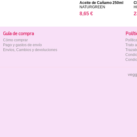
Aceite de Cañamo 250ml
C
NATURGREEN
H
8,65 €
2
Guía de compra
Polí­t
Cómo comprar
Políti
Pago y gastos de envío
Trato 
Envíos, Cambios y devoluciones
Trazab
Condic
Condic
vegg