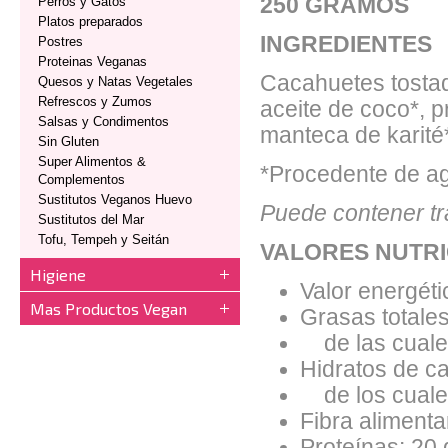
250 GRAMOS
Perros y Gatos
Platos preparados
INGREDIENTES
Postres
Proteinas Veganas
Cacahuetes tostado
Quesos y Natas Vegetales
Refrescos y Zumos
aceite de coco*, 
Salsas y Condimentos
manteca de karité*,
Sin Gluten
Super Alimentos &
*Procedente de agr
Complementos
Sustitutos Veganos Huevo
Puede contener tr
Sustitutos del Mar
Tofu, Tempeh y Seitán
VALORES NUTRI
Higiene
Valor energéti
Mas Productos Vegan
Grasas totales
de las cuales
Hidratos de ca
de los cuales
Fibra alimentar
Proteínas: 20 