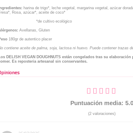
Ingredientes:
harina de trigo*, leche vegetal, margarina vegetal, azúcar dora
resa*, Rosa, azúcar*, aceite de coco*
*de cultivo ecológico
Alérgenos:
Avellanas, Gluten
Peso
180gr de autentico placer
o contiene aceite de palma, soja, lactosa ni huevo. Puede contener trazas d
Los DELISH VEGAN DOUGHNUTS están congelados tras su elaboración para
comer. Es reposteria artesanal sin conservantes.
Opiniones
Puntuación media: 5.
(2 valoraciones)
Rated: 5 stars