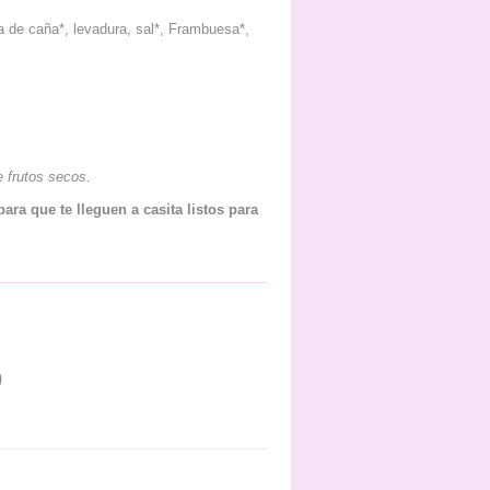
da de caña*, levadura, sal*, Frambuesa*,
e frutos secos.
 que te lleguen a casita listos para
0