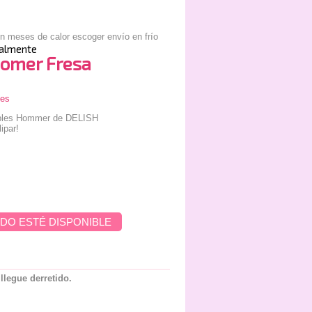
almente
omer Fresa
nes
íbles Hommer de DELISH
ipar!
DO ESTÉ DISPONIBLE
 llegue derretido.