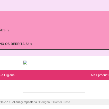
ES :)
O OS DERRITÁIS! :)
 e Higiene
Más product
/
Inicio
/
Bolleria y repostería
/ Doughnut Homer Fresa