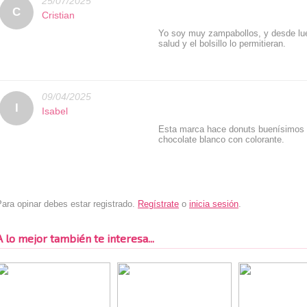
25/07/2025
C
Cristian
Yo soy muy zampabollos, y desde lue
salud y el bolsillo lo permitieran.
09/04/2025
Rated: 5 stars
I
Isabel
Esta marca hace donuts buenísimos 
chocolate blanco con colorante.
ara opinar debes estar registrado.
Regístrate
o
inicia sesión
.
A lo mejor también te interesa...