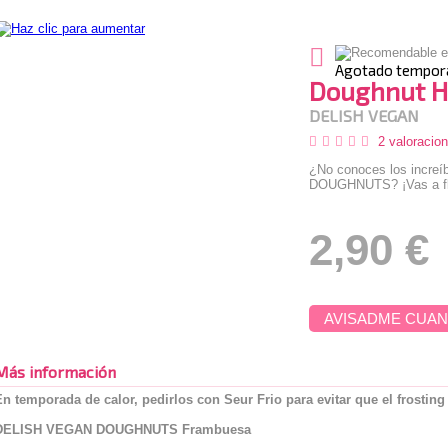
Agotado tempor
Doughnut H
DELISH VEGAN
2 valoracio
¿No conoces los incre
DOUGHNUTS? ¡Vas a fl
2,90 €
AVISADME CUAN
Más información
En temporada de calor, pedirlos con Seur Frio para evitar que el frosting
DELISH VEGAN DOUGHNUTS Frambuesa