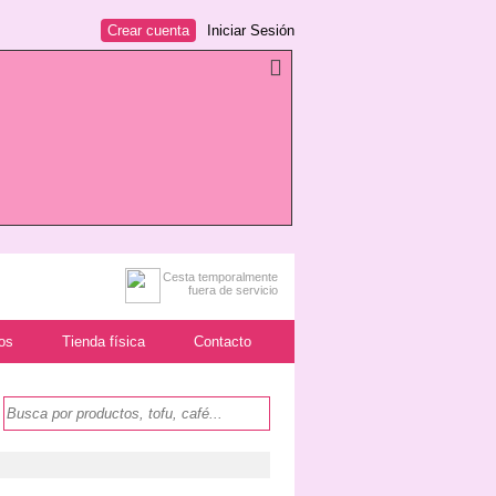
Crear cuenta
Iniciar Sesión
Cesta temporalmente
fuera de servicio
os
Tienda física
Contacto