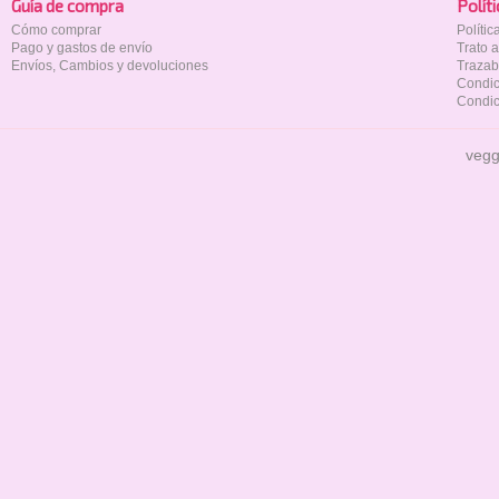
Guía de compra
Polí­t
Cómo comprar
Políti
Pago y gastos de envío
Trato 
Envíos, Cambios y devoluciones
Trazab
Condic
Condic
vegg