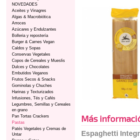
NOVEDADES
Aceites y Vinagres
Algas & Macrobiótica
Arroces
Azúcares y Endulzantes
Bolleria y repostería
Burger & Carnes Vegan
Caldos y Sopas
Conservas Vegetales
Copos de Cereales y Mueslis
Dulces y Chocolates
Embutidos Veganos
Frutos Secos & Snacks
Gominolas y Chuches
Harinas y Texturizados
Infusiones, Tés y Cafés
Legumbres, Semillas y Cereales
en grano
Más informaci
Pan Tortas Crackers
Pastas
Patés Vegetales y Cremas de
Espaghetti Integ
Untar