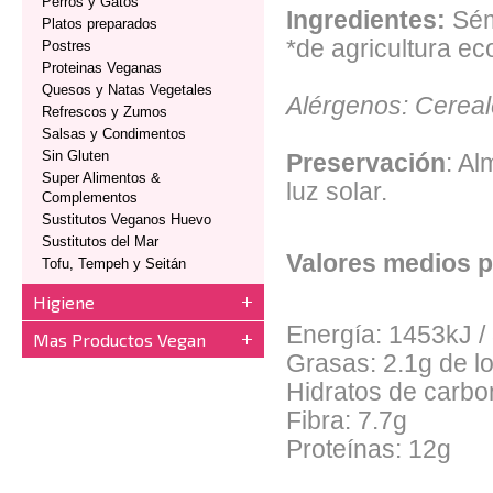
Perros y Gatos
Ingredientes:
Sémo
Platos preparados
*de agricultura ec
Postres
Proteinas Veganas
Quesos y Natas Vegetales
Alérgenos: Cereal
Refrescos y Zumos
Salsas y Condimentos
Sin Gluten
Preservación
: Al
Super Alimentos &
luz solar.
Complementos
Sustitutos Veganos Huevo
Sustitutos del Mar
Valores medios 
Tofu, Tempeh y Seitán
Higiene
Energía: 1453kJ /
Mas Productos Vegan
Grasas: 2.1g de l
Hidratos de carbo
Fibra: 7.7g
Proteínas: 12g