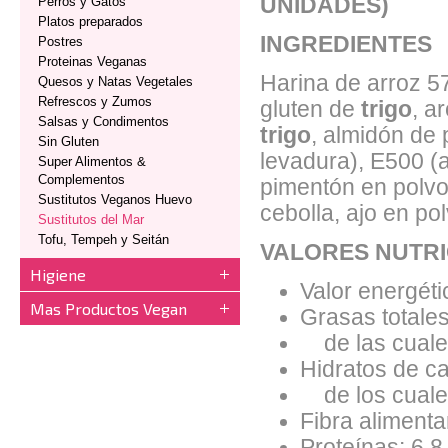
UNIDADES)
Perros y Gatos
Platos preparados
INGREDIENTES
Postres
Proteinas Veganas
Harina de arroz 57
Quesos y Natas Vegetales
Refrescos y Zumos
gluten de
trigo
, a
Salsas y Condimentos
trigo
, almidón de 
Sin Gluten
levadura), E500 (a
Super Alimentos &
Complementos
pimentón en polvo
Sustitutos Veganos Huevo
cebolla, ajo en pol
Sustitutos del Mar
Tofu, Tempeh y Seitán
VALORES NUTRI
Higiene
Valor energéti
Mas Productos Vegan
Grasas totales
de las cuales
Hidratos de ca
de los cuales
Fibra alimentar
Proteínas: 6.8