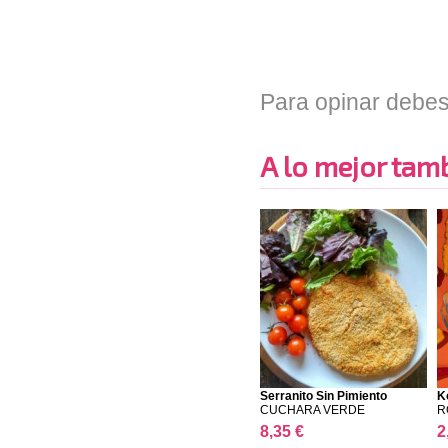
Para opinar debes
A lo mejor tambi
Serranito Sin Pimiento
K
CUCHARA VERDE
R
8,35 €
2