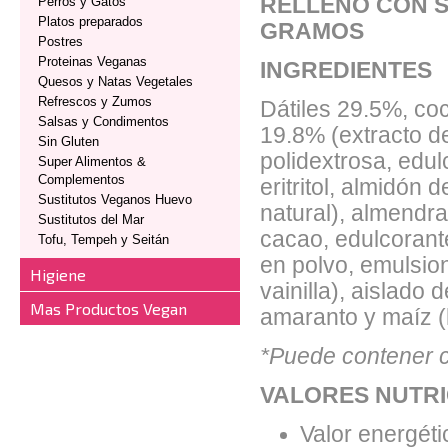
RELLENO CON 
Perros y Gatos
Platos preparados
GRAMOS
Postres
Proteinas Veganas
INGREDIENTES
Quesos y Natas Vegetales
Refrescos y Zumos
Dátiles 29.5%, co
Salsas y Condimentos
19.8% (extracto d
Sin Gluten
polidextrosa, edul
Super Alimentos &
Complementos
eritritol, almidón
Sustitutos Veganos Huevo
natural), almendr
Sustitutos del Mar
cacao, edulcorant
Tofu, Tempeh y Seitán
en polvo, emulsion
Higiene
vainilla), aislado 
Mas Productos Vegan
amaranto y maíz (
*Puede contener c
VALORES NUTRI
Valor energéti