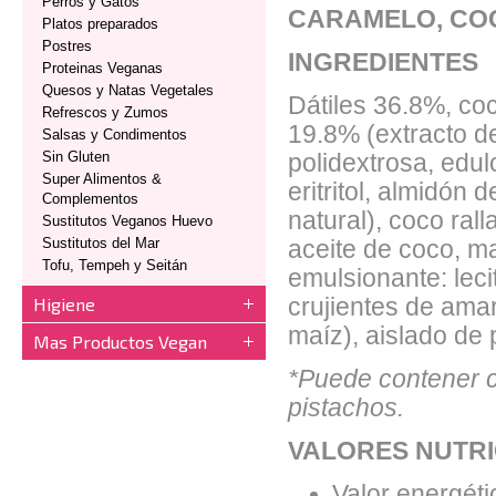
Perros y Gatos
CARAMELO, COC
Platos preparados
Postres
INGREDIENTES
Proteinas Veganas
Quesos y Natas Vegetales
Dátiles 36.8%, co
Refrescos y Zumos
19.8% (extracto d
Salsas y Condimentos
Sin Gluten
polidextrosa, edul
Super Alimentos &
eritritol, almidón
Complementos
natural), coco ral
Sustitutos Veganos Huevo
Sustitutos del Mar
aceite de coco, m
Tofu, Tempeh y Seitán
emulsionante: lecit
Higiene
crujientes de ama
maíz), aislado de 
Mas Productos Vegan
*Puede contener c
pistachos.
VALORES NUTRI
Valor energéti