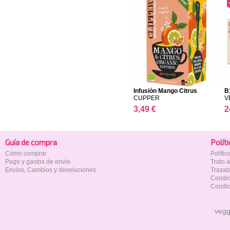
Infusión Mango Citrus
B
CUPPER
V
3,49 €
2
Guía de compra
Polí­t
Cómo comprar
Políti
Pago y gastos de envío
Trato 
Envíos, Cambios y devoluciones
Trazab
Condic
Condic
vegg