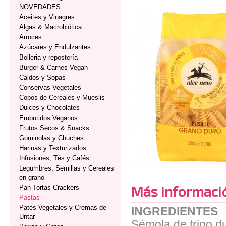
NOVEDADES
Aceites y Vinagres
Algas & Macrobiótica
Arroces
Azúcares y Endulzantes
Bolleria y repostería
Burger & Carnes Vegan
Caldos y Sopas
Conservas Vegetales
Copos de Cereales y Mueslis
Dulces y Chocolates
Embutidos Veganos
Frutos Secos & Snacks
Gominolas y Chuches
Harinas y Texturizados
Infusiones, Tés y Cafés
Legumbres, Semillas y Cereales
en grano
Más informaci
Pan Tortas Crackers
Pastas
Patés Vegetales y Cremas de
INGREDIENTES
Untar
Sémola de trigo du