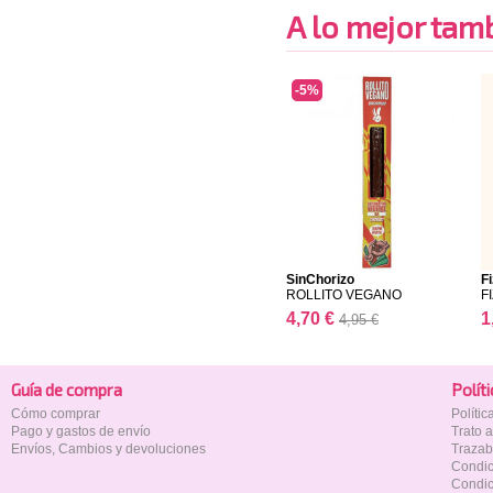
A lo mejor tambi
-5%
SinChorizo
F
ROLLITO VEGANO
FI
4,70 €
1
4,95 €
Guía de compra
Polí­t
Cómo comprar
Políti
Pago y gastos de envío
Trato 
Envíos, Cambios y devoluciones
Trazab
Condic
Condic