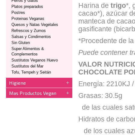
Perros y Gatos
Harina de
trigo
*,
Platos preparados
cacao*), azúcar d
Postres
Proteinas Veganas
manteca de cacao*
Quesos y Natas Vegetales
gasificante (bicar
Refrescos y Zumos
Salsas y Condimentos
*Procedente de la 
Sin Gluten
Super Alimentos &
Puede contener tra
Complementos
Sustitutos Veganos Huevo
VALOR NUTRICI
Sustitutos del Mar
CHOCOLATE PO
Tofu, Tempeh y Seitán
Higiene
Energía: 2210KJ /
Mas Productos Vegan
Grasas: 30.5g
de las cuales sat
Hidratos de carbo
de los cuales az