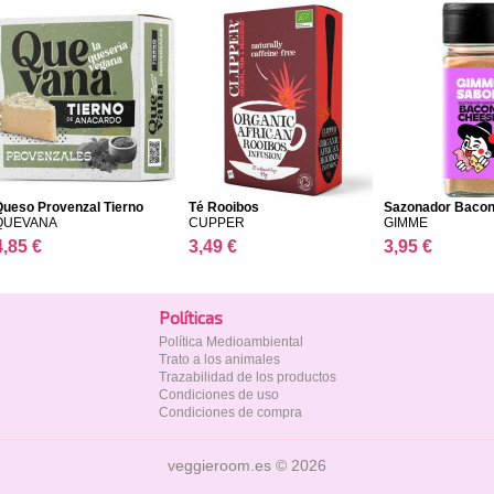
Queso Provenzal Tierno
Té Rooibos
Sazonador Baco
QUEVANA
CUPPER
GIMME
4,85 €
3,49 €
3,95 €
Polí­ticas
Política Medioambiental
Trato a los animales
Trazabilidad de los productos
Condiciones de uso
Condiciones de compra
veggieroom.es © 2026