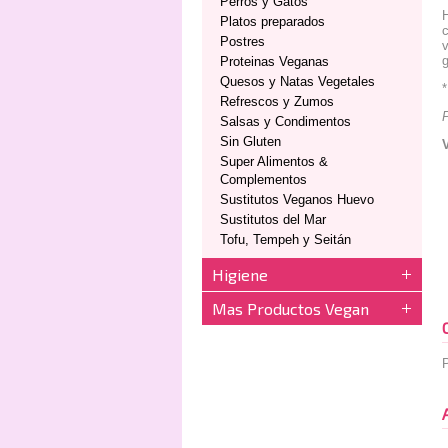
Perros y Gatos
Platos preparados
c
Postres
v
g
Proteinas Veganas
Quesos y Natas Vegetales
*
Refrescos y Zumos
Salsas y Condimentos
Sin Gluten
Super Alimentos &
Complementos
Sustitutos Veganos Huevo
Sustitutos del Mar
Tofu, Tempeh y Seitán
Higiene
Mas Productos Vegan
P