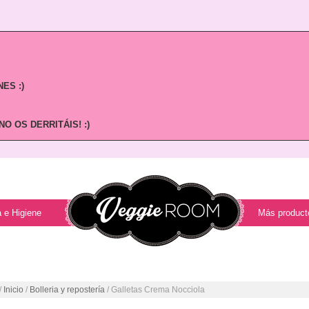
ES :)
O OS DERRITÁIS! :)
 e Higiene
Más product
/
Inicio
/
Bolleria y repostería
/ Galletas Crema Nocciola