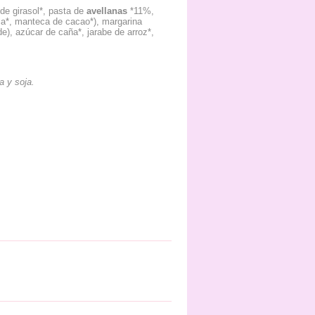
de girasol*, pasta de
avellanas
*11%,
lla*, manteca de cacao*), margarina
de), azúcar de caña*, jarabe de arroz*,
a y soja.