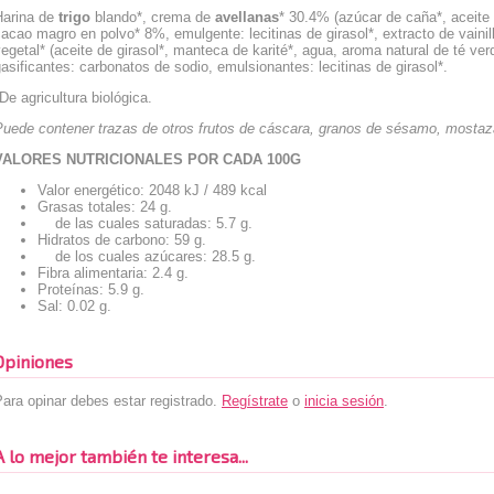
Harina de
trigo
blando*, crema de
avellanas
* 30.4% (azúcar de caña*, aceite 
acao magro en polvo* 8%, emulgente: lecitinas de girasol*, extracto de vaini
egetal* (aceite de girasol*, manteca de karité*, agua, aroma natural de té ver
asificantes: carbonatos de sodio, emulsionantes: lecitinas de girasol*.
De agricultura biológica.
Puede contener trazas de otros frutos de cáscara, granos de sésamo, mostaz
VALORES NUTRICIONALES POR CADA 100G
Valor energético: 2048 kJ / 489 kcal
Grasas totales: 24 g.
de las cuales saturadas: 5.7 g.
Hidratos de carbono: 59 g.
de los cuales azúcares: 28.5 g.
Fibra alimentaria: 2.4 g.
Proteínas: 5.9 g.
Sal: 0.02 g.
Opiniones
ara opinar debes estar registrado.
Regístrate
o
inicia sesión
.
A lo mejor también te interesa...