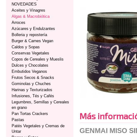
NOVEDADES
Aceites y Vinagres
Algas & Macrobiótica
Arroces
Azúcares y Endulzantes
Bolleria y repostería
Burger & Carnes Vegan
Caldos y Sopas
Conservas Vegetales
Copos de Cereales y Mueslis
Dulces y Chocolates
Embutidos Veganos
Frutos Secos & Snacks
Gominolas y Chuches
Harinas y Texturizados
Infusiones, Tés y Cafés
Legumbres, Semillas y Cereales
en grano
Más informaci
Pan Tortas Crackers
Pastas
Patés Vegetales y Cremas de
GENMAI MISO S
Untar