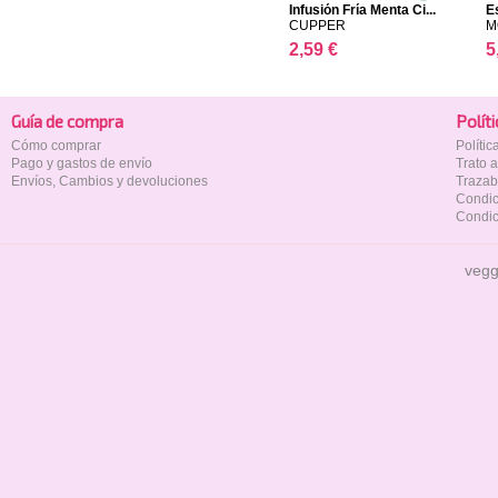
Infusión Fría Menta Ci...
E
CUPPER
M
2,59 €
5
Guía de compra
Polí­t
Cómo comprar
Políti
Pago y gastos de envío
Trato 
Envíos, Cambios y devoluciones
Trazab
Condic
Condic
vegg