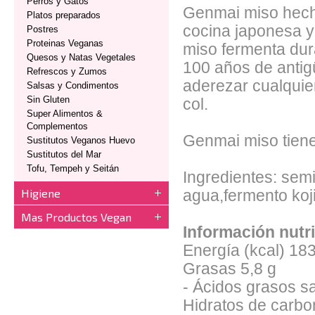
Perros y Gatos
Genmai miso hecho
Platos preparados
cocina japonesa y
Postres
Proteinas Veganas
miso fermenta dur
Quesos y Natas Vegetales
100 años de antig
Refrescos y Zumos
aderezar cualquie
Salsas y Condimentos
Sin Gluten
col.
Super Alimentos &
Complementos
Genmai miso tien
Sustitutos Veganos Huevo
Sustitutos del Mar
Tofu, Tempeh y Seitán
Ingredientes: semil
Higiene
agua,fermento koji
Mas Productos Vegan
Información nutri
Energía (kcal)
183
Grasas
5,8 g
- Ácidos grasos s
Hidratos de carbo