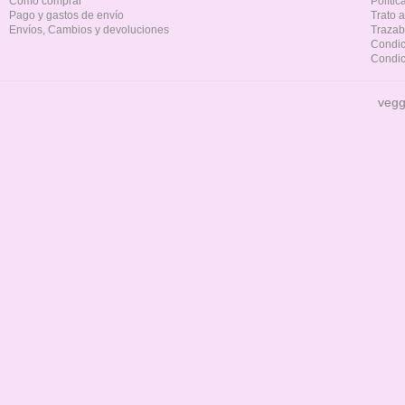
Cómo comprar
Políti
Pago y gastos de envío
Trato 
Envíos, Cambios y devoluciones
Trazab
Condic
Condic
vegg