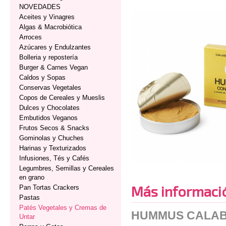
NOVEDADES
Aceites y Vinagres
Algas & Macrobiótica
Arroces
Azúcares y Endulzantes
Bolleria y repostería
Burger & Carnes Vegan
Caldos y Sopas
Conservas Vegetales
Copos de Cereales y Mueslis
Dulces y Chocolates
Embutidos Veganos
Frutos Secos & Snacks
Gominolas y Chuches
Harinas y Texturizados
Infusiones, Tés y Cafés
Legumbres, Semillas y Cereales
en grano
Más informaci
Pan Tortas Crackers
Pastas
Patés Vegetales y Cremas de
HUMMUS CALAB
Untar