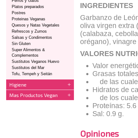
Perros y Gatos
INGREDIENTES
Platos preparados
Postres
Garbanzo de León 
Proteinas Veganas
oliva virgen extra
Quesos y Natas Vegetales
Refrescos y Zumos
(calabaza, cebolla,
Salsas y Condimentos
orégano), vinagre
Sin Gluten
Super Alimentos &
VALORES NUTRI
Complementos
Sustitutos Veganos Huevo
Valor energéti
Sustitutos del Mar
Grasas totales
Tofu, Tempeh y Seitán
de las cuales
Higiene
Hidratos de ca
Mas Productos Vegan
de los cuales
Proteínas: 5.6
Sal: 0.9 g.
Opiniones