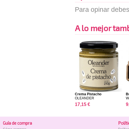
Para opinar debes
A lo mejor tambi
Crema Pistacho
B
OLEANDER
W
17,15 €
9
Guía de compra
Polí­t