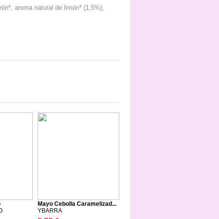
eón*, aroma natural de limón* (1,5%),
o
Mayo Cebolla Caramelizad...
O
YBARRA