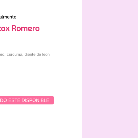
almente
etox Romero
ro, cúrcuma, diente de león
DO ESTÉ DISPONIBLE