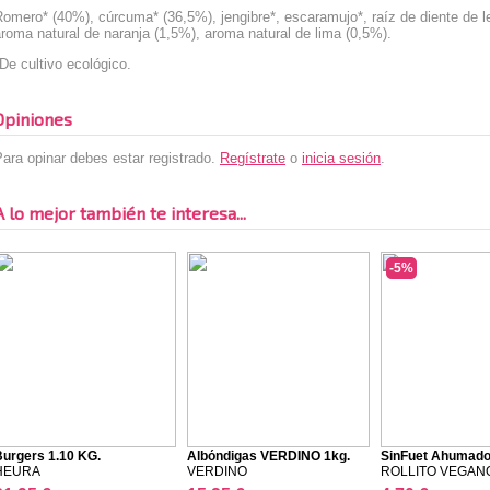
omero* (40%), cúrcuma* (36,5%), jengibre*, escaramujo*, raíz de diente de l
roma natural de naranja (1,5%), aroma natural de lima (0,5%).
De cultivo ecológico.
Opiniones
ara opinar debes estar registrado.
Regístrate
o
inicia sesión
.
A lo mejor también te interesa...
-5%
Burgers 1.10 KG.
Albóndigas VERDINO 1kg.
SinFuet Ahumad
HEURA
VERDINO
ROLLITO VEGAN