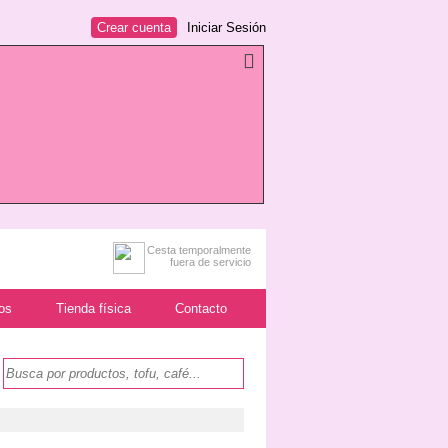
Crear cuenta
Iniciar Sesión
Cesta temporalmente
fuera de servicio
os
Tienda física
Contacto