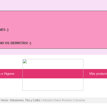
ES :)
O OS DERRITÁIS! :)
 e Higiene
Más product
/
Inicio
/
Infusiones, Tés y Cafés
/ Infusión Detox Romero Cúrcuma