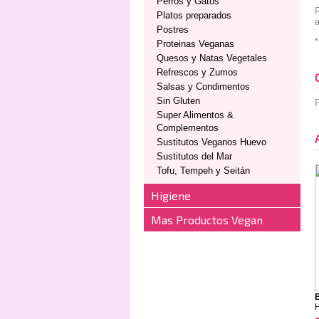
Perros y Gatos
R
Platos preparados
a
Postres
*
Proteinas Veganas
Quesos y Natas Vegetales
Refrescos y Zumos
Salsas y Condimentos
Sin Gluten
P
Super Alimentos &
Complementos
Sustitutos Veganos Huevo
Sustitutos del Mar
Tofu, Tempeh y Seitán
Higiene
Mas Productos Vegan