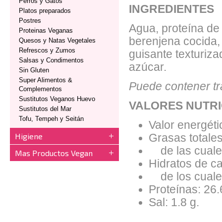
Perros y Gatos
INGREDIENTES
Platos preparados
Postres
Agua, proteína de t
Proteinas Veganas
berenjena cocida, 
Quesos y Natas Vegetales
Refrescos y Zumos
guisante texturiza
Salsas y Condimentos
azúcar.
Sin Gluten
Super Alimentos &
Puede contener tr
Complementos
Sustitutos Veganos Huevo
VALORES NUTRI
Sustitutos del Mar
Tofu, Tempeh y Seitán
Valor energéti
Higiene
Grasas totales
de las cuales
Mas Productos Vegan
Hidratos de ca
de los cuales
Proteínas: 26.
Sal: 1.8 g.