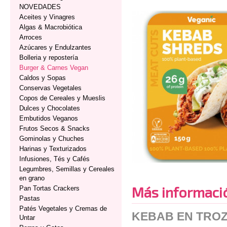
NOVEDADES
Aceites y Vinagres
Algas & Macrobiótica
Arroces
Azúcares y Endulzantes
Bolleria y repostería
Burger & Carnes Vegan
Caldos y Sopas
Conservas Vegetales
Copos de Cereales y Mueslis
Dulces y Chocolates
Embutidos Veganos
Frutos Secos & Snacks
Gominolas y Chuches
Harinas y Texturizados
Infusiones, Tés y Cafés
Legumbres, Semillas y Cereales
en grano
Más informaci
Pan Tortas Crackers
Pastas
Patés Vegetales y Cremas de
KEBAB EN TRO
Untar