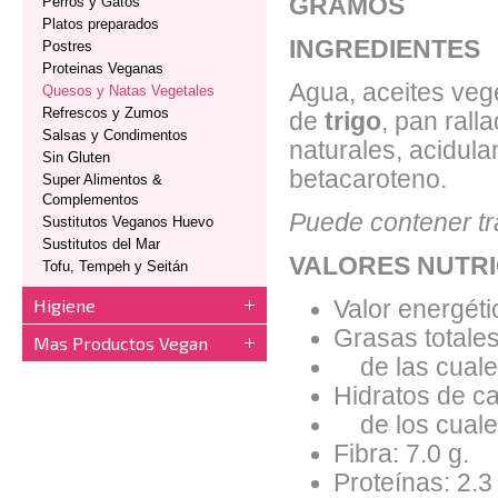
GRAMOS
Perros y Gatos
Platos preparados
INGREDIENTES
Postres
Proteinas Veganas
Agua, aceites vege
Quesos y Natas Vegetales
Refrescos y Zumos
de
trigo
, pan ralla
Salsas y Condimentos
naturales, acidulan
Sin Gluten
betacaroteno.
Super Alimentos &
Complementos
Puede contener tr
Sustitutos Veganos Huevo
Sustitutos del Mar
VALORES NUTRI
Tofu, Tempeh y Seitán
Higiene
Valor energéti
Grasas totales
Mas Productos Vegan
de las cuales
Hidratos de ca
de los cuales
Fibra: 7.0 g.
Proteínas: 2.3