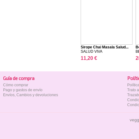
Sirope Chai Masala Salud...
B
SALUD VIVA
B
11,20 €
2
Guía de compra
Polí­t
Cómo comprar
Políti
Pago y gastos de envío
Trato 
Envíos, Cambios y devoluciones
Trazab
Condic
Condic
vegg