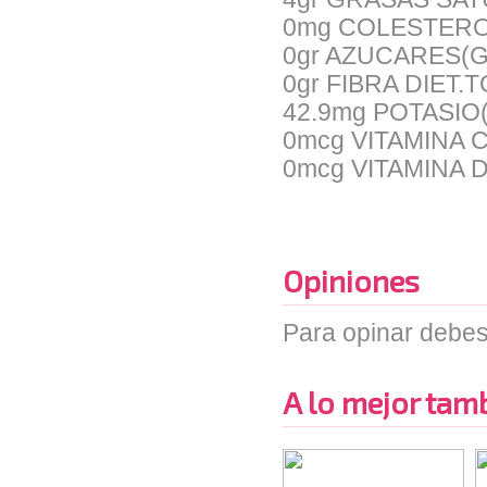
0mg COLESTERO
0gr AZUCARES(G
0gr FIBRA DIET.
42.9mg POTASIO
0mcg VITAMINA 
0mcg VITAMINA 
Opiniones
Para opinar debes
A lo mejor tambi