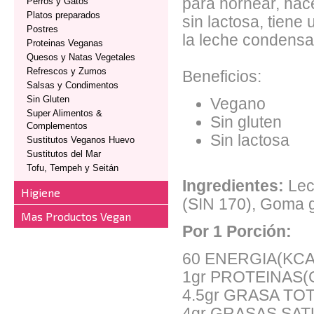
para hornear, hac
Perros y Gatos
Platos preparados
sin lactosa, tiene
Postres
la leche condens
Proteinas Veganas
Quesos y Natas Vegetales
Refrescos y Zumos
Beneficios:
Salsas y Condimentos
Sin Gluten
Vegano
Super Alimentos &
Sin gluten
Complementos
Sin lactosa
Sustitutos Veganos Huevo
Sustitutos del Mar
Tofu, Tempeh y Seitán
Ingredientes:
Lech
Higiene
(SIN 170), Goma g
Mas Productos Vegan
Por 1 Porción:
60 ENERGIA(KCA
1gr PROTEINAS(
4.5gr GRASA TOT
4gr GRASAS SA