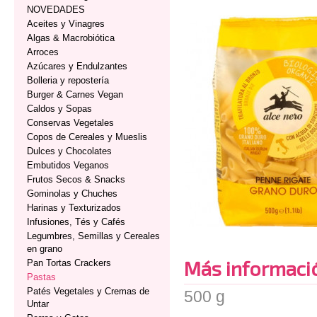
NOVEDADES
Aceites y Vinagres
Algas & Macrobiótica
Arroces
Azúcares y Endulzantes
Bolleria y repostería
Burger & Carnes Vegan
Caldos y Sopas
Conservas Vegetales
Copos de Cereales y Mueslis
Dulces y Chocolates
Embutidos Veganos
Frutos Secos & Snacks
Gominolas y Chuches
Harinas y Texturizados
Infusiones, Tés y Cafés
Legumbres, Semillas y Cereales
en grano
Más informaci
Pan Tortas Crackers
Pastas
Patés Vegetales y Cremas de
500 g
Untar