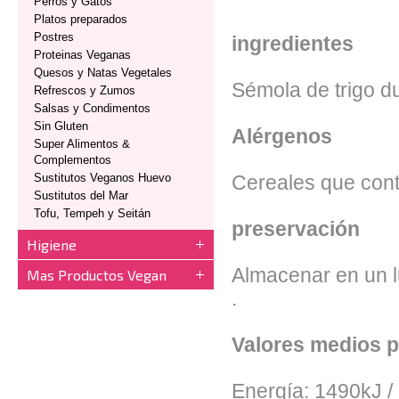
Perros y Gatos
Platos preparados
Postres
ingredientes
Proteinas Veganas
Quesos y Natas Vegetales
Sémola de trigo d
Refrescos y Zumos
Salsas y Condimentos
Sin Gluten
Alérgenos
Super Alimentos &
Complementos
Sustitutos Veganos Huevo
Cereales que cont
Sustitutos del Mar
Tofu, Tempeh y Seitán
preservación
Higiene
Almacenar en un lu
Mas Productos Vegan
.
Valores medios 
Energía: 1490kJ /