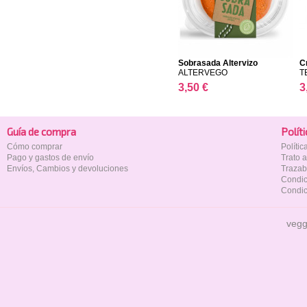
Sobrasada Altervizo
C
ALTERVEGO
T
3,50 €
3
Guía de compra
Polí­t
Cómo comprar
Políti
Pago y gastos de envío
Trato 
Envíos, Cambios y devoluciones
Trazab
Condic
Condic
vegg