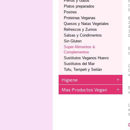
Perros y Gatos
B
c
Platos preparados
(
Postres
Proteinas Veganas
Quesos y Natas Vegetales
Refrescos y Zumos
Salsas y Condimentos
Sin Gluten
Super Alimentos &
E
Complementos
Sustitutos Veganos Huevo
Sustitutos del Mar
O
Tofu, Tempeh y Seitán
s
Higiene
E
Mas Productos Vegan
L
a
q