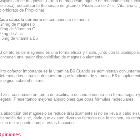
isglicinato de magnesio, Citrato de magnesio, agente de recubrimiento(hidroxi
elulosa), estabilizante (behenato de glicerol), Picolinato de Zinc, Vitamina C
clorhidrato de Piroxidina)
Cada cápsula contiene
de componente elemental:
224mg de magnesio
40mg de Vitamina C
10mg de Zinc
0,5mg de vitamina B6
l citrato es de magnesio es una forma eficaz y fiable, junto con la biodisponi
conceden una mejor disponibilidad de magnesio elemental.
tro cofactor importante es la vitamina B6 Cuando se administran conjuntame
Determinados estudios demuestran que la adición de vitamina B6 a suplemen
inérgico sobre el mismo.
l zinc consumido en forma de picolinato de zinc presenta una forma segura y
vegetal. Presentando mejores absorciones que otras fórmulas moleculares.
a absorción del magnesio se reduce drásticamente si no se lleva a cabo en u
bsorción del zinc, dado que existen diversos factores que lo inhiben, es re
uien mejor puede cumplir estas funciones.
Opiniones