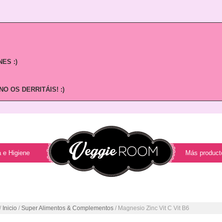
ES :)
O OS DERRITÁIS! :)
 e Higiene
Más product
/
Inicio
/
Super Alimentos & Complementos
/ Magnesio Zinc Vit C Vit B6