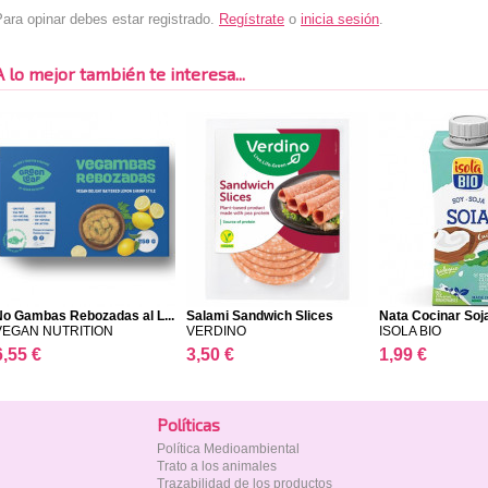
ara opinar debes estar registrado.
Regístrate
o
inicia sesión
.
A lo mejor también te interesa...
No Gambas Rebozadas al L...
Salami Sandwich Slices
Nata Cocinar Soj
VEGAN NUTRITION
VERDINO
ISOLA BIO
6,55 €
3,50 €
1,99 €
Polí­ticas
Política Medioambiental
Trato a los animales
Trazabilidad de los productos