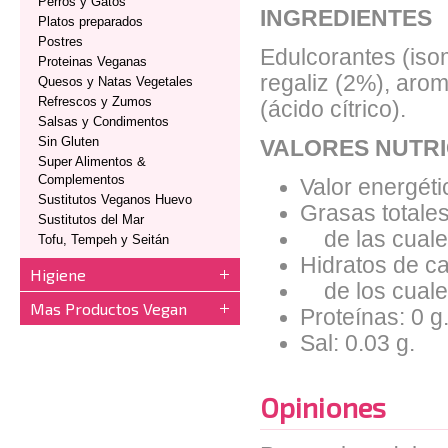
Perros y Gatos
INGREDIENTES
Platos preparados
Postres
Edulcorantes (isom
Proteinas Veganas
regaliz (2%), arom
Quesos y Natas Vegetales
Refrescos y Zumos
(ácido cítrico).
Salsas y Condimentos
Sin Gluten
VALORES NUTRI
Super Alimentos &
Complementos
Valor energéti
Sustitutos Veganos Huevo
Grasas totales
Sustitutos del Mar
de las cuales
Tofu, Tempeh y Seitán
Hidratos de ca
Higiene
de los cuales
Mas Productos Vegan
Proteínas: 0 g
Sal: 0.03 g.
Opiniones