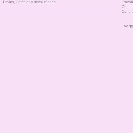
Envíos, Cambios y devoluciones
Trazab
Condic
Condic
vegg