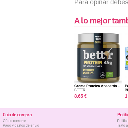
Para opinar debes
A lo mejor tambi
Crema Proteica Anacardo ...
P
BETTR
B
8,65 €
1
Guía de compra
Polí­t
Cómo comprar
Políti
Pago y gastos de envío
Trato 