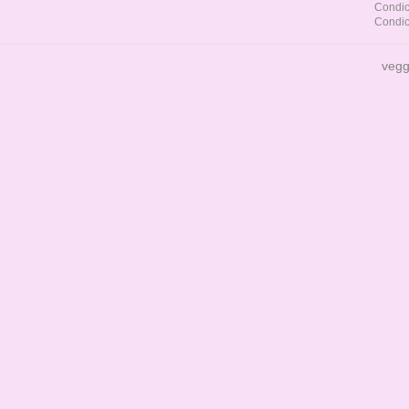
Condic
Condic
vegg