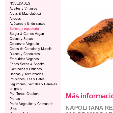
NOVEDADES
Aceites y Vinagres
Algas & Macrobiótica
Arroces
Azúcares y Endulzantes
Bolleria y repostería
Burger & Carnes Vegan
Caldos y Sopas
Conservas Vegetales
Copos de Cereales y Mueslis
Dulces y Chocolates
Embutidos Veganos
Frutos Secos & Snacks
Gominolas y Chuches
Harinas y Texturizados
Infusiones, Tés y Cafés
Legumbres, Semillas y Cereales
en grano
Más informaci
Pan Tortas Crackers
Pastas
Patés Vegetales y Cremas de
NAPOLITANA R
Untar