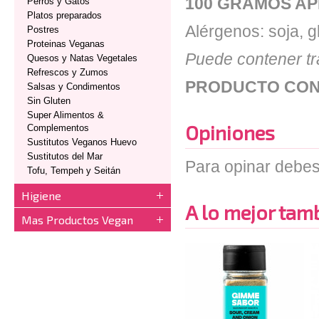
100 GRAMOS AP
Perros y Gatos
Platos preparados
Alérgenos: soja, g
Postres
Proteinas Veganas
Puede contener tr
Quesos y Natas Vegetales
Refrescos y Zumos
PRODUCTO CON
Salsas y Condimentos
Sin Gluten
Super Alimentos &
Opiniones
Complementos
Sustitutos Veganos Huevo
Sustitutos del Mar
Para opinar debes
Tofu, Tempeh y Seitán
Higiene
A lo mejor tambi
Mas Productos Vegan