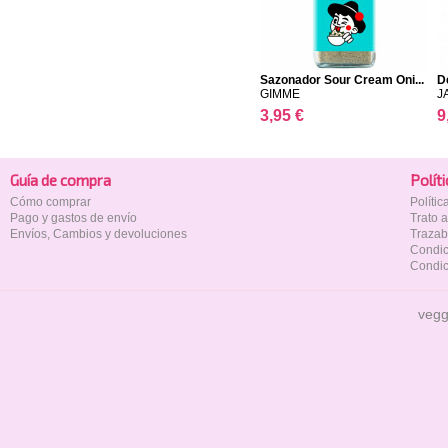
Sazonador Sour Cream Oni...
D
GIMME
J
3,95 €
9
Guía de compra
Polí­t
Cómo comprar
Políti
Pago y gastos de envío
Trato 
Envíos, Cambios y devoluciones
Trazab
Condic
Condic
vegg